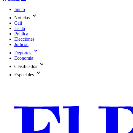
Inicio
expand_more
Noticias
Cali
Licita
Política
Elecciones
Judicial
expand_more
Deportes
Economía
expand_more
Clasificados
expand_more
Especiales