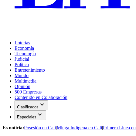
Loterías
Economía
Tecnología
Judicial
Política
Entretenimiento
Mundo
Multimedia
Opinión
500 Empresas
Contenido en Colaboración
expand_more
Clasificados
expand_more
Especiales
Es noticia:
Posesión en Cali
|
Minga Indígena en Cali
|
Primera Linea en