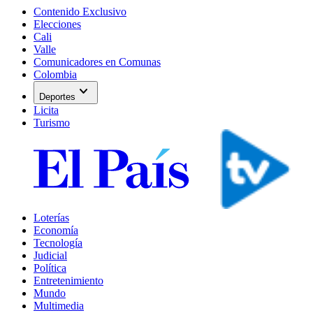
Contenido Exclusivo
Elecciones
Cali
Valle
Comunicadores en Comunas
Colombia
expand_more
Deportes
Licita
Turismo
Loterías
Economía
Tecnología
Judicial
Política
Entretenimiento
Mundo
Multimedia