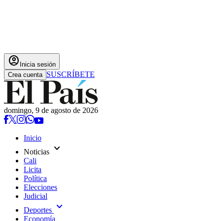
account_circle
Inicia sesión
SUSCRÍBETE
Crea cuenta
domingo, 9 de agosto de 2026
Inicio
expand_more
Noticias
Cali
Licita
Política
Elecciones
Judicial
expand_more
Deportes
Economía