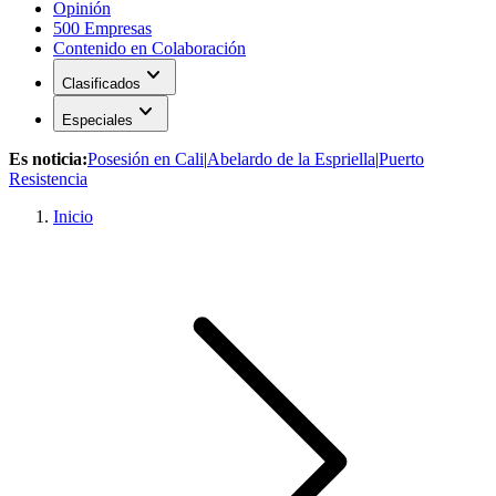
Opinión
500 Empresas
Contenido en Colaboración
expand_more
Clasificados
expand_more
Especiales
Es noticia:
Posesión en Cali
|
Abelardo de la Espriella
|
Puerto
Resistencia
Inicio