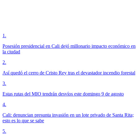
1
.
Posesión presidencial en Cali dejó millonario impacto económico en
la ciudad
2
.
Así quedó el cerro de Cristo Rey tras el devastador incendio forestal
3
.
Estas rutas del MIO tendrán desvíos este domingo 9 de agosto
4
.
Cali: denuncian presunta invasión en un lote privado de Santa Rita;
esto es lo que se sabe
5
.