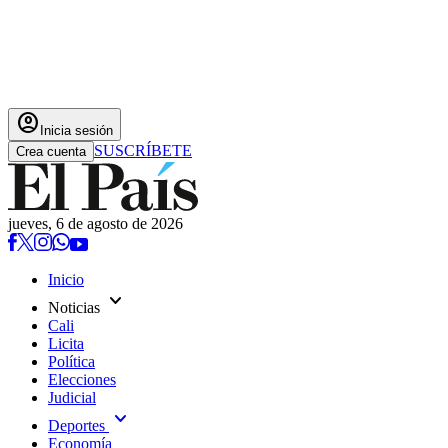
account_circle
Inicia sesión
SUSCRÍBETE
Crea cuenta
jueves, 6 de agosto de 2026
Inicio
expand_more
Noticias
Cali
Licita
Política
Elecciones
Judicial
expand_more
Deportes
Economía