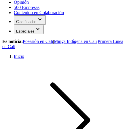
Opinión
500 Empresas
Contenido en Colaboración
expand_more
Clasificados
expand_more
Especiales
Es noticia:
Posesión en Cali
|
Minga Indígena en Cali
|
Primera Linea
en Cali
Inicio