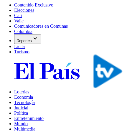
Contenido Exclusivo
Elecciones
Cali
Valle
Comunicadores en Comunas
Colombia
expand_more
Deportes
Licita
Turismo
Loterías
Economía
Tecnología
Judicial
Política
Entretenimiento
Mundo
Multimedia