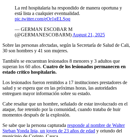
La red hospitalaria ha respondido de manera oportuna y
está lista a cualquier eventualidad.
pic.twitter.com/eOr1gELSoq
— GERMAN ESCOBAR M
(@GERMANESCOBARM)
August 21, 2025
Sobre las personas afectadas, según la Secretaría de Salud de Cali,
30 son hombres y 41 son mujeres.
También se encuentran lesionados 8 menores y 3 adultos que
superan los 60 años.
Cuatro de los lesionados permanecen en
estado crítico hospitalario.
Los lesionados fueron remitidos a 17 instituciones prestadores de
salud y se espera que en las próximas horas, las autoridades
entreguen mayor información sobre su estado.
Cabe resaltar que un hombre, señalado de estar involucrado en el
ataque, fue retenido por la comunidad, cuando trataba de huir
momentos después de la explosión.
Se sabe que la persona capturada
responde al nombre de Walter
Steban Yonda Ipia, un joven de 23 años de edad
y oriundo del
municipio de Corinto, Cauca.