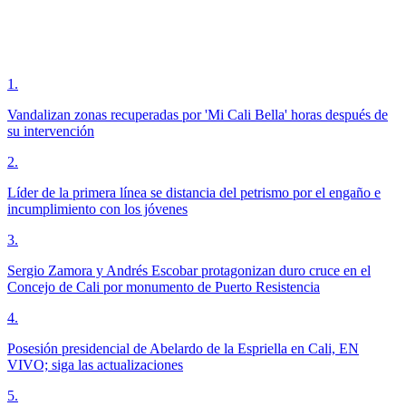
1
.
Vandalizan zonas recuperadas por 'Mi Cali Bella' horas después de
su intervención
2
.
Líder de la primera línea se distancia del petrismo por el engaño e
incumplimiento con los jóvenes
3
.
Sergio Zamora y Andrés Escobar protagonizan duro cruce en el
Concejo de Cali por monumento de Puerto Resistencia
4
.
Posesión presidencial de Abelardo de la Espriella en Cali, EN
VIVO; siga las actualizaciones
5
.