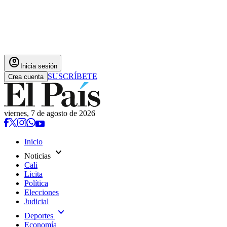
account_circle
Inicia sesión
SUSCRÍBETE
Crea cuenta
viernes, 7 de agosto de 2026
Inicio
expand_more
Noticias
Cali
Licita
Política
Elecciones
Judicial
expand_more
Deportes
Economía