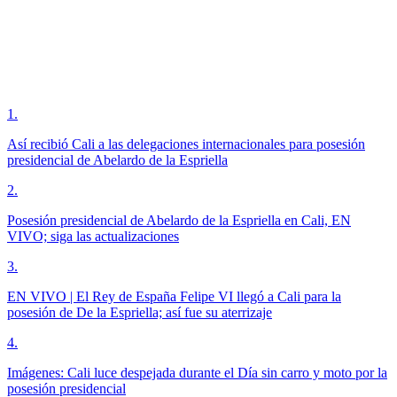
1
.
Así recibió Cali a las delegaciones internacionales para posesión
presidencial de Abelardo de la Espriella
2
.
Posesión presidencial de Abelardo de la Espriella en Cali, EN
VIVO; siga las actualizaciones
3
.
EN VIVO | El Rey de España Felipe VI llegó a Cali para la
posesión de De la Espriella; así fue su aterrizaje
4
.
Imágenes: Cali luce despejada durante el Día sin carro y moto por la
posesión presidencial