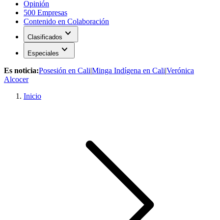
Opinión
500 Empresas
Contenido en Colaboración
expand_more
Clasificados
expand_more
Especiales
Es noticia:
Posesión en Cali
|
Minga Indígena en Cali
|
Verónica
Alcocer
Inicio