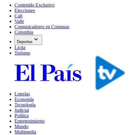
Contenido Exclusivo
Elecciones
Cali
Valle
Comunicadores en Comunas
Colombia
expand_more
Deportes
Licita
Turismo
Loterías
Economía
Tecnología
Judicial
Política
Entretenimiento
Mundo
Multimedia