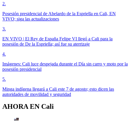
2
.
Posesión presidencial de Abelardo de la Espriella en Cali, EN
VIVO; siga las actualizaciones
3
.
EN VIVO | El Rey de España Felipe VI llegó a Cali para la
posesión de De la Espriella; así fue su aterrizaje
4
.
Imágenes: Cali luce despejada durante el Día sin carro y moto por la
posesión presidencial
5
.
Minga indígena llegará a Cali este 7 de agosto; esto dicen las
autoridades de movilidad y seguridad
AHORA EN
Cali