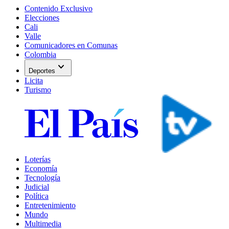
Contenido Exclusivo
Elecciones
Cali
Valle
Comunicadores en Comunas
Colombia
expand_more
Deportes
Licita
Turismo
Loterías
Economía
Tecnología
Judicial
Política
Entretenimiento
Mundo
Multimedia