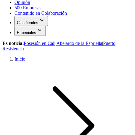
Opinión
500 Empresas
Contenido en Colaboración
expand_more
Clasificados
expand_more
Especiales
Es noticia:
Posesión en Cali
|
Abelardo de la Espriella
|
Puerto
Resistencia
Inicio