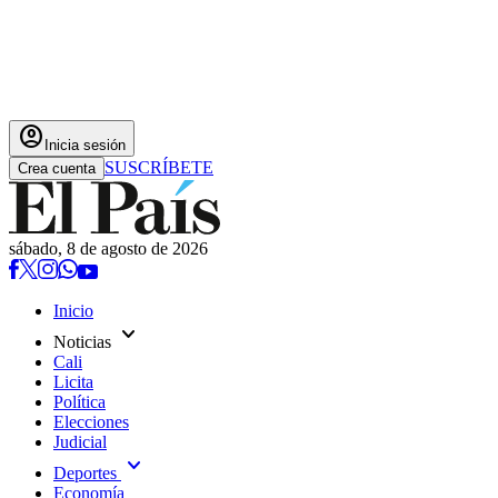
account_circle
Inicia sesión
SUSCRÍBETE
Crea cuenta
sábado, 8 de agosto de 2026
Inicio
expand_more
Noticias
Cali
Licita
Política
Elecciones
Judicial
expand_more
Deportes
Economía