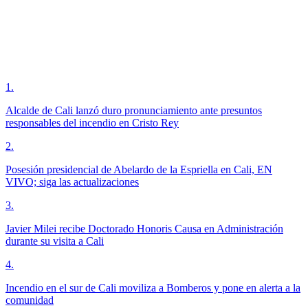
1
.
Alcalde de Cali lanzó duro pronunciamiento ante presuntos
responsables del incendio en Cristo Rey
2
.
Posesión presidencial de Abelardo de la Espriella en Cali, EN
VIVO; siga las actualizaciones
3
.
Javier Milei recibe Doctorado Honoris Causa en Administración
durante su visita a Cali
4
.
Incendio en el sur de Cali moviliza a Bomberos y pone en alerta a la
comunidad