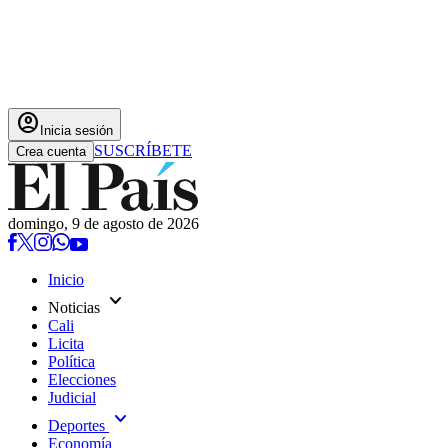
account_circle
Inicia sesión
SUSCRÍBETE
Crea cuenta
domingo, 9 de agosto de 2026
Inicio
expand_more
Noticias
Cali
Licita
Política
Elecciones
Judicial
expand_more
Deportes
Economía