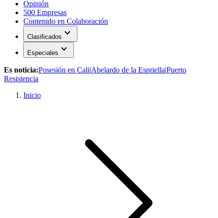
Opinión
500 Empresas
Contenido en Colaboración
expand_more
Clasificados
expand_more
Especiales
Es noticia:
Posesión en Cali
|
Abelardo de la Espriella
|
Puerto
Resistencia
Inicio