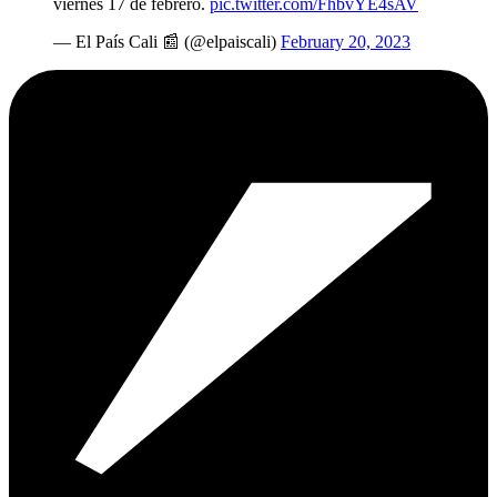
viernes 17 de febrero.
pic.twitter.com/FhbvYE4sAV
— El País Cali 📰 (@elpaiscali)
February 20, 2023