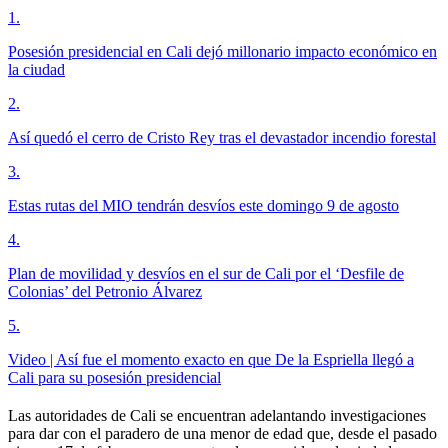
1
.
Posesión presidencial en Cali dejó millonario impacto económico en
la ciudad
2
.
Así quedó el cerro de Cristo Rey tras el devastador incendio forestal
3
.
Estas rutas del MIO tendrán desvíos este domingo 9 de agosto
4
.
Plan de movilidad y desvíos en el sur de Cali por el ‘Desfile de
Colonias’ del Petronio Álvarez
5
.
Video | Así fue el momento exacto en que De la Espriella llegó a
Cali para su posesión presidencial
Las autoridades de Cali se encuentran adelantando investigaciones
para dar con el paradero de una menor de edad que, desde el pasado