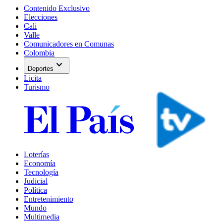
Contenido Exclusivo
Elecciones
Cali
Valle
Comunicadores en Comunas
Colombia
expand_more
Deportes
Licita
Turismo
Loterías
Economía
Tecnología
Judicial
Política
Entretenimiento
Mundo
Multimedia