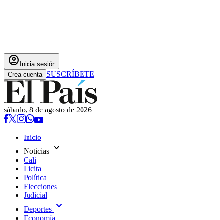
account_circle
Inicia sesión
SUSCRÍBETE
Crea cuenta
sábado, 8 de agosto de 2026
Inicio
expand_more
Noticias
Cali
Licita
Política
Elecciones
Judicial
expand_more
Deportes
Economía