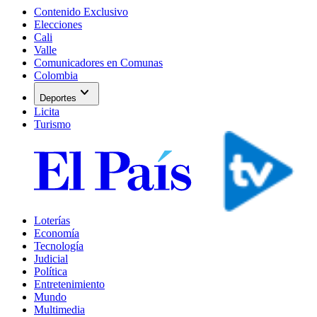
Contenido Exclusivo
Elecciones
Cali
Valle
Comunicadores en Comunas
Colombia
expand_more
Deportes
Licita
Turismo
Loterías
Economía
Tecnología
Judicial
Política
Entretenimiento
Mundo
Multimedia