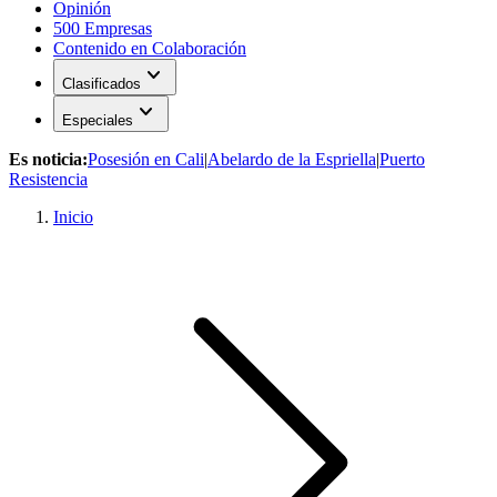
Opinión
500 Empresas
Contenido en Colaboración
expand_more
Clasificados
expand_more
Especiales
Es noticia:
Posesión en Cali
|
Abelardo de la Espriella
|
Puerto
Resistencia
Inicio