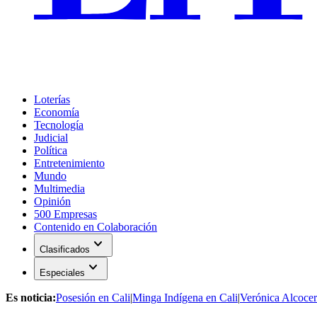
Loterías
Economía
Tecnología
Judicial
Política
Entretenimiento
Mundo
Multimedia
Opinión
500 Empresas
Contenido en Colaboración
expand_more
Clasificados
expand_more
Especiales
Es noticia:
Posesión en Cali
|
Minga Indígena en Cali
|
Verónica Alcocer