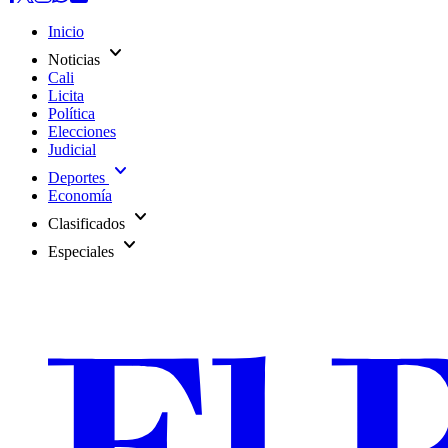
Inicio
expand_more
Noticias
Cali
Licita
Política
Elecciones
Judicial
expand_more
Deportes
Economía
expand_more
Clasificados
expand_more
Especiales