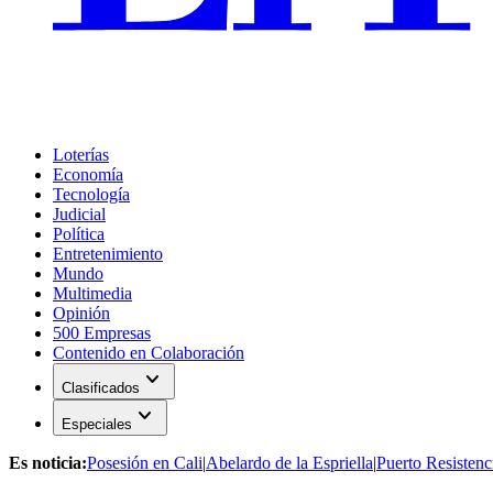
Loterías
Economía
Tecnología
Judicial
Política
Entretenimiento
Mundo
Multimedia
Opinión
500 Empresas
Contenido en Colaboración
expand_more
Clasificados
expand_more
Especiales
Es noticia:
Posesión en Cali
|
Abelardo de la Espriella
|
Puerto Resistenc