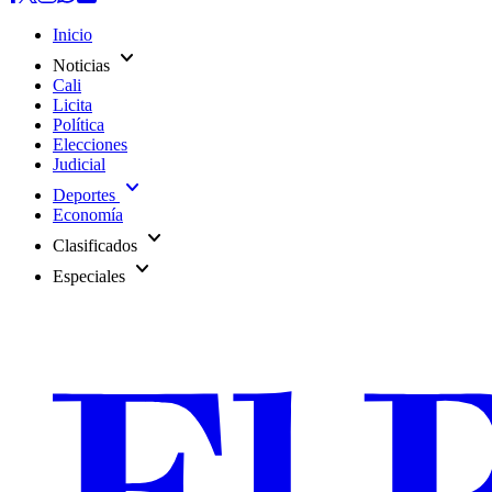
Inicio
expand_more
Noticias
Cali
Licita
Política
Elecciones
Judicial
expand_more
Deportes
Economía
expand_more
Clasificados
expand_more
Especiales