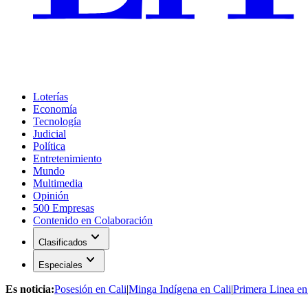
Loterías
Economía
Tecnología
Judicial
Política
Entretenimiento
Mundo
Multimedia
Opinión
500 Empresas
Contenido en Colaboración
expand_more
Clasificados
expand_more
Especiales
Es noticia:
Posesión en Cali
|
Minga Indígena en Cali
|
Primera Linea en