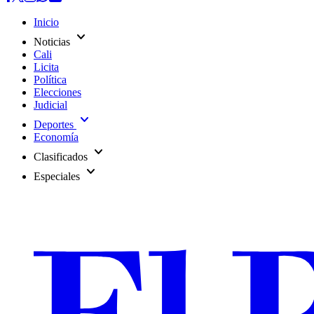
Inicio
expand_more
Noticias
Cali
Licita
Política
Elecciones
Judicial
expand_more
Deportes
Economía
expand_more
Clasificados
expand_more
Especiales