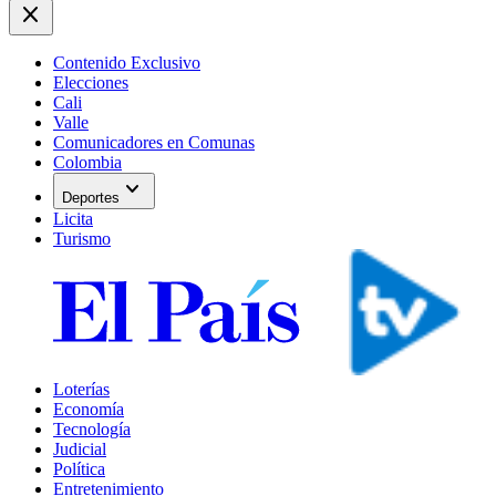
close
Contenido Exclusivo
Elecciones
Cali
Valle
Comunicadores en Comunas
Colombia
expand_more
Deportes
Licita
Turismo
Loterías
Economía
Tecnología
Judicial
Política
Entretenimiento