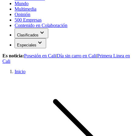
Mundo
Multimedia
Opinión
500 Empresas
Contenido en Colaboración
expand_more
Clasificados
expand_more
Especiales
Es noticia:
Posesión en Cali
|
Día sin carro en Cali
|
Primera Linea en
Cali
Inicio