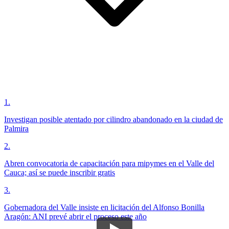
1
.
Investigan posible atentado por cilindro abandonado en la ciudad de
Palmira
2
.
Abren convocatoria de capacitación para mipymes en el Valle del
Cauca; así se puede inscribir gratis
3
.
Gobernadora del Valle insiste en licitación del Alfonso Bonilla
Aragón: ANI prevé abrir el proceso este año