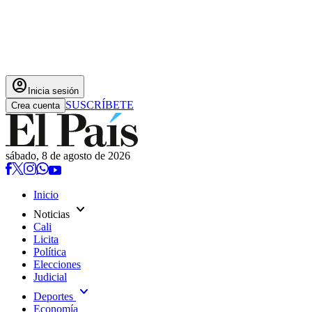
account_circle
Inicia sesión
SUSCRÍBETE
Crea cuenta
sábado, 8 de agosto de 2026
Inicio
expand_more
Noticias
Cali
Licita
Política
Elecciones
Judicial
expand_more
Deportes
Economía