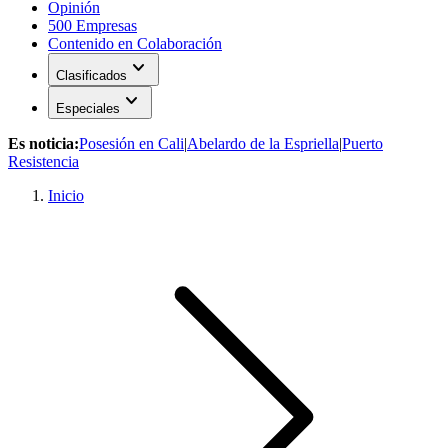
Opinión
500 Empresas
Contenido en Colaboración
expand_more
Clasificados
expand_more
Especiales
Es noticia:
Posesión en Cali
|
Abelardo de la Espriella
|
Puerto
Resistencia
Inicio