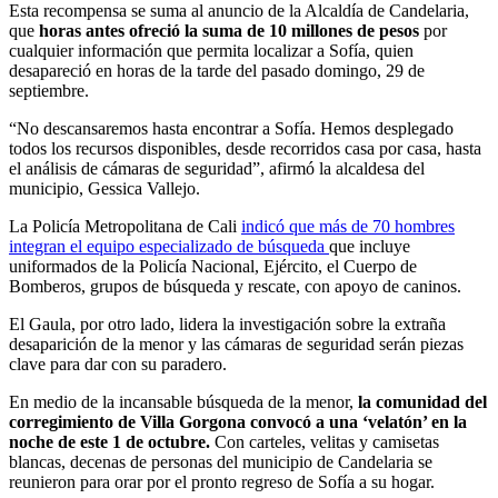
Esta recompensa se suma al anuncio de la Alcaldía de Candelaria,
que
horas antes ofreció la suma de 10 millones de pesos
por
cualquier información que permita localizar a Sofía, quien
desapareció en horas de la tarde del pasado domingo, 29 de
septiembre.
“No descansaremos hasta encontrar a Sofía. Hemos desplegado
todos los recursos disponibles, desde recorridos casa por casa, hasta
el análisis de cámaras de seguridad”, afirmó la alcaldesa del
municipio, Gessica Vallejo.
La Policía Metropolitana de Cali
indicó que más de 70 hombres
integran el equipo especializado de búsqueda
que incluye
uniformados de la Policía Nacional, Ejército, el Cuerpo de
Bomberos, grupos de búsqueda y rescate, con apoyo de caninos.
El Gaula, por otro lado, lidera la investigación sobre la extraña
desaparición de la menor y las cámaras de seguridad serán piezas
clave para dar con su paradero.
En medio de la incansable búsqueda de la menor,
la comunidad del
corregimiento de Villa Gorgona convocó a una ‘velatón’ en la
noche de este 1 de octubre.
Con carteles, velitas y camisetas
blancas, decenas de personas del municipio de Candelaria se
reunieron para orar por el pronto regreso de Sofía a su hogar.