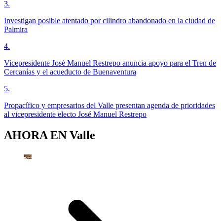
3
.
Investigan posible atentado por cilindro abandonado en la ciudad de
Palmira
4
.
Vicepresidente José Manuel Restrepo anuncia apoyo para el Tren de
Cercanías y el acueducto de Buenaventura
5
.
Propacífico y empresarios del Valle presentan agenda de prioridades
al vicepresidente electo José Manuel Restrepo
AHORA EN
Valle