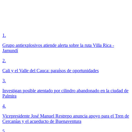
1
.
Grupo antiexplosivos atiende alerta sobre la ruta Villa Rica -
Jamundí
2
.
Cali y el Valle del Cauca: paraísos de oportunidades
3
.
Investigan posible atentado por cilindro abandonado en la ciudad de
Palmira
4
.
Vicepresidente José Manuel Restrepo anuncia apoyo para el Tren de
Cercanías y el acueducto de Buenaventura
5
.