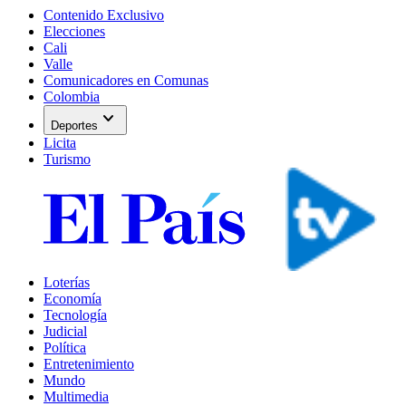
Contenido Exclusivo
Elecciones
Cali
Valle
Comunicadores en Comunas
Colombia
expand_more
Deportes
Licita
Turismo
Loterías
Economía
Tecnología
Judicial
Política
Entretenimiento
Mundo
Multimedia