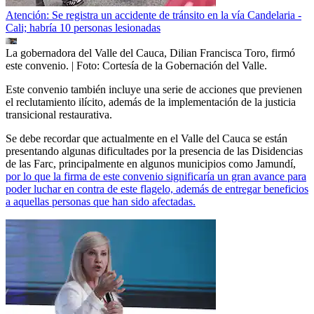
Atención: Se registra un accidente de tránsito en la vía Candelaria -
Cali; habría 10 personas lesionadas
La gobernadora del Valle del Cauca, Dilian Francisca Toro, firmó
este convenio.
| Foto:
Cortesía de la Gobernación del Valle.
Este convenio también incluye una serie de acciones que previenen
el reclutamiento ilícito, además de la implementación de la justicia
transicional restaurativa.
Se debe recordar que actualmente en el Valle del Cauca se están
presentando algunas dificultades por la presencia de las Disidencias
de las Farc, principalmente en algunos municipios como Jamundí,
por lo que la firma de este convenio significaría un gran avance para
poder luchar en contra de este flagelo, además de entregar beneficios
a aquellas personas que han sido afectadas.