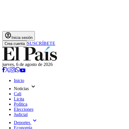
account_circle
Inicia sesión
SUSCRÍBETE
Crea cuenta
jueves, 6 de agosto de 2026
Inicio
expand_more
Noticias
Cali
Licita
Política
Elecciones
Judicial
expand_more
Deportes
Economía