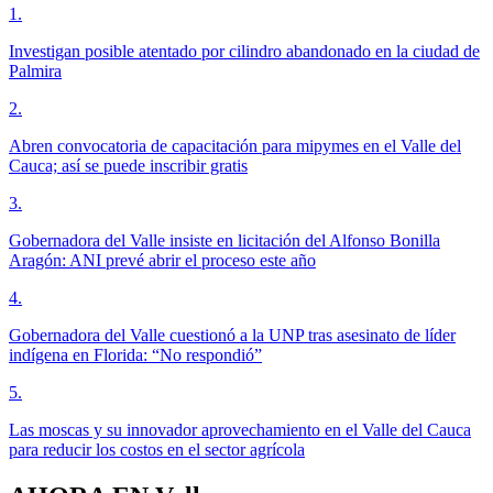
1
.
Investigan posible atentado por cilindro abandonado en la ciudad de
Palmira
2
.
Abren convocatoria de capacitación para mipymes en el Valle del
Cauca; así se puede inscribir gratis
3
.
Gobernadora del Valle insiste en licitación del Alfonso Bonilla
Aragón: ANI prevé abrir el proceso este año
4
.
Gobernadora del Valle cuestionó a la UNP tras asesinato de líder
indígena en Florida: “No respondió”
5
.
Las moscas y su innovador aprovechamiento en el Valle del Cauca
para reducir los costos en el sector agrícola