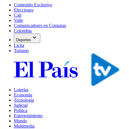
Contenido Exclusivo
Elecciones
Cali
Valle
Comunicadores en Comunas
Colombia
expand_more
Deportes
Licita
Turismo
Loterías
Economía
Tecnología
Judicial
Política
Entretenimiento
Mundo
Multimedia