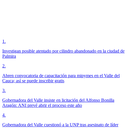
1
.
Investigan posible atentado por cilindro abandonado en la ciudad de
Palmira
2
.
Abren convocatoria de capacitación para mipymes en el Valle del
Cauca; así se puede inscribir gratis
3
.
Gobernadora del Valle insiste en licitación del Alfonso Bonilla
Aragón: ANI prevé abrir el proceso este año
4
.
Gobernadora del Valle cuestionó a la UNP tras asesinato de líder