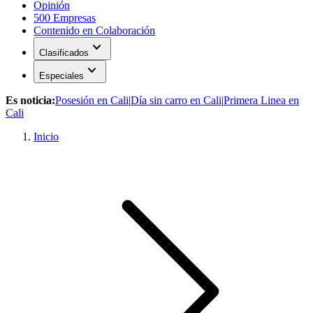
Opinión
500 Empresas
Contenido en Colaboración
expand_more
Clasificados
expand_more
Especiales
Es noticia:
Posesión en Cali
|
Día sin carro en Cali
|
Primera Linea en
Cali
Inicio