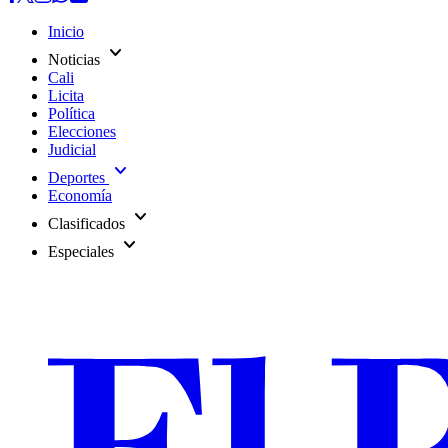
Inicio
expand_more
Noticias
Cali
Licita
Política
Elecciones
Judicial
expand_more
Deportes
Economía
expand_more
Clasificados
expand_more
Especiales