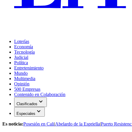
Loterías
Economía
Tecnología
Judicial
Política
Entretenimiento
Mundo
Multimedia
Opinión
500 Empresas
Contenido en Colaboración
expand_more
Clasificados
expand_more
Especiales
Es noticia:
Posesión en Cali
|
Abelardo de la Espriella
|
Puerto Resistenc