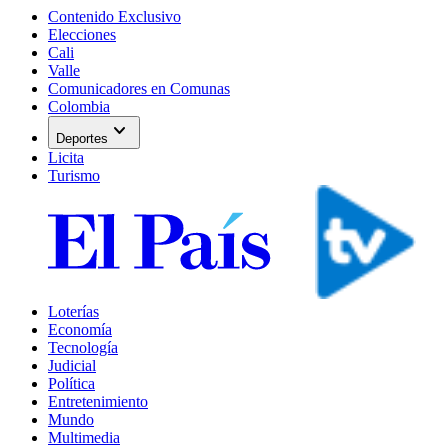
Contenido Exclusivo
Elecciones
Cali
Valle
Comunicadores en Comunas
Colombia
expand_more
Deportes
Licita
Turismo
Loterías
Economía
Tecnología
Judicial
Política
Entretenimiento
Mundo
Multimedia