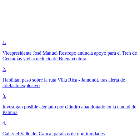
1
.
Vicepresidente José Manuel Restrepo anuncia apoyo para el Tren de
Cercanías y el acueducto de Buenaventura
2
.
Habilitan paso sobre la ruta Villa Rica - Jamundí, tras alerta de
artefacto explosivo
3
.
Investigan posible atentado por cilindro abandonado en la ciudad de
Palmira
4
.
Cali y el Valle del Cauca: paraísos de oportunidades