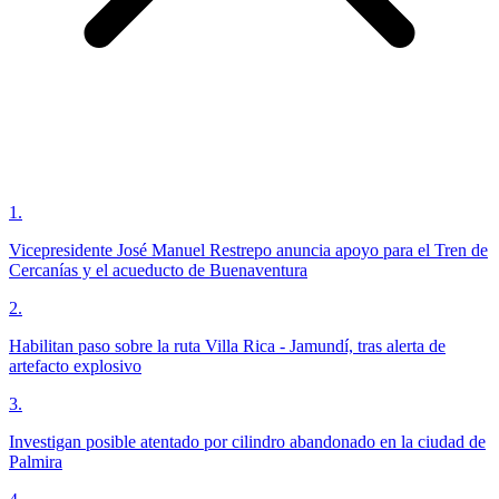
1
.
Vicepresidente José Manuel Restrepo anuncia apoyo para el Tren de
Cercanías y el acueducto de Buenaventura
2
.
Habilitan paso sobre la ruta Villa Rica - Jamundí, tras alerta de
artefacto explosivo
3
.
Investigan posible atentado por cilindro abandonado en la ciudad de
Palmira