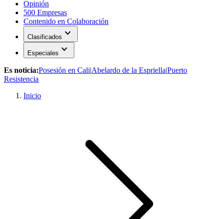
Opinión
500 Empresas
Contenido en Colaboración
expand_more
Clasificados
expand_more
Especiales
Es noticia:
Posesión en Cali
|
Abelardo de la Espriella
|
Puerto
Resistencia
Inicio