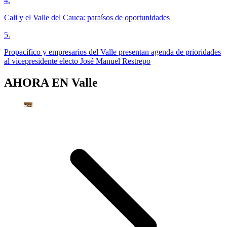
4
.
Cali y el Valle del Cauca: paraísos de oportunidades
5
.
Propacífico y empresarios del Valle presentan agenda de prioridades
al vicepresidente electo José Manuel Restrepo
AHORA EN
Valle