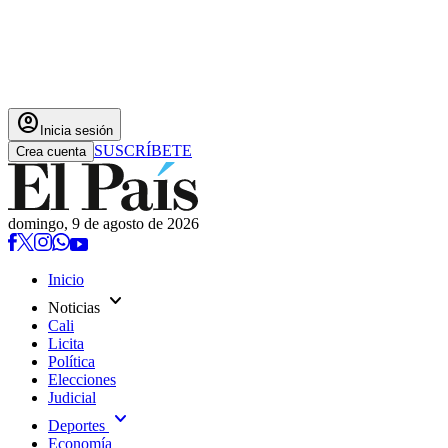
account_circle
Inicia sesión
SUSCRÍBETE
Crea cuenta
domingo, 9 de agosto de 2026
Inicio
expand_more
Noticias
Cali
Licita
Política
Elecciones
Judicial
expand_more
Deportes
Economía