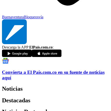
Buenaventura
Bloqueos
vía
Descarga la APP
ElPaís.com.co
:
Convierta a
El País
.com.co
en su fuente de noticias
aquí
Noticias
Destacadas