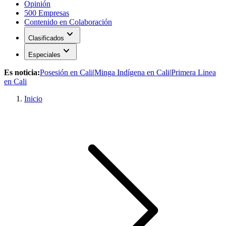
Opinión
500 Empresas
Contenido en Colaboración
expand_more
Clasificados
expand_more
Especiales
Es noticia:
Posesión en Cali
|
Minga Indígena en Cali
|
Primera Linea
en Cali
Inicio