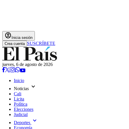
account_circle
Inicia sesión
SUSCRÍBETE
Crea cuenta
jueves, 6 de agosto de 2026
Inicio
expand_more
Noticias
Cali
Licita
Política
Elecciones
Judicial
expand_more
Deportes
Economía