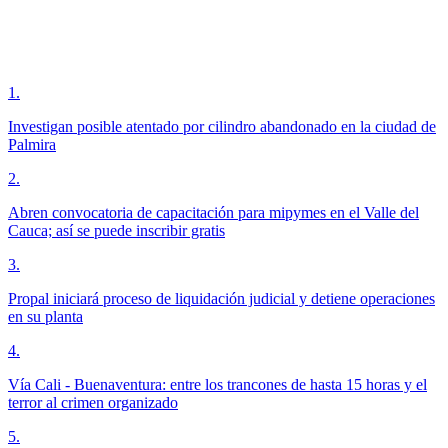
1
.
Investigan posible atentado por cilindro abandonado en la ciudad de
Palmira
2
.
Abren convocatoria de capacitación para mipymes en el Valle del
Cauca; así se puede inscribir gratis
3
.
Propal iniciará proceso de liquidación judicial y detiene operaciones
en su planta
4
.
Vía Cali - Buenaventura: entre los trancones de hasta 15 horas y el
terror al crimen organizado
5
.