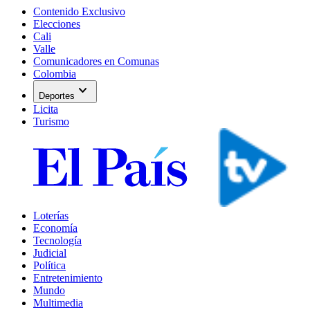
Contenido Exclusivo
Elecciones
Cali
Valle
Comunicadores en Comunas
Colombia
expand_more
Deportes
Licita
Turismo
Loterías
Economía
Tecnología
Judicial
Política
Entretenimiento
Mundo
Multimedia