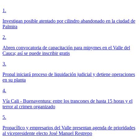
1
.
Investigan posible atentado por cilindro abandonado en la ciudad de
Palmira
2
.
Abren convocatoria de capacitación para mipymes en el Valle del
Cauca; así se puede inscribir gratis
3
.
Propal iniciará proceso de liquidación judicial y detiene operaciones
en su planta
4
.
Vía Cali - Buenaventura: entre los trancones de hasta 15 horas y el
terror al crimen organizado
5
.
Propacífico y empresarios del Valle presentan agenda de prioridades
al vicepresidente electo José Manuel Restrepo