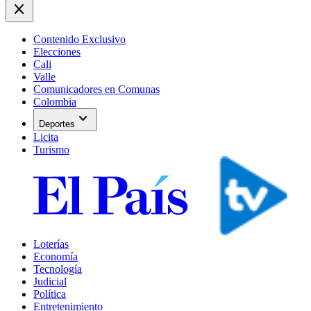
close
Contenido Exclusivo
Elecciones
Cali
Valle
Comunicadores en Comunas
Colombia
expand_more
Deportes
Licita
Turismo
Loterías
Economía
Tecnología
Judicial
Política
Entretenimiento