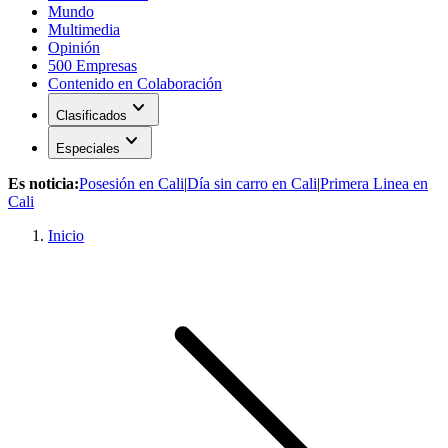
Mundo
Multimedia
Opinión
500 Empresas
Contenido en Colaboración
expand_more
Clasificados
expand_more
Especiales
Es noticia:
Posesión en Cali
|
Día sin carro en Cali
|
Primera Linea en
Cali
Inicio