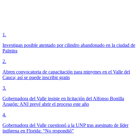
1
.
Investigan posible atentado por cilindro abandonado en la ciudad de
Palmira
2
.
Abren convocatoria de capacitación para mipymes en el Valle del
Cauca; así se puede inscribir gratis
3
.
Gobernadora del Valle insiste en licitación del Alfonso Bonilla
Aragón: ANI prevé abrir el proceso este año
4
.
Gobernadora del Valle cuestionó a la UNP tras asesinato de líder
indígena en Florida: “No respondió”