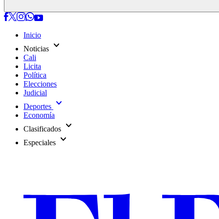
Inicio
expand_more
Noticias
Cali
Licita
Política
Elecciones
Judicial
expand_more
Deportes
Economía
expand_more
Clasificados
expand_more
Especiales