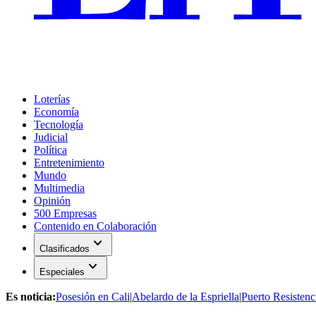
Loterías
Economía
Tecnología
Judicial
Política
Entretenimiento
Mundo
Multimedia
Opinión
500 Empresas
Contenido en Colaboración
expand_more
Clasificados
expand_more
Especiales
Es noticia:
Posesión en Cali
|
Abelardo de la Espriella
|
Puerto Resistenc