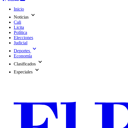
Inicio
expand_more
Noticias
Cali
Licita
Política
Elecciones
Judicial
expand_more
Deportes
Economía
expand_more
Clasificados
expand_more
Especiales