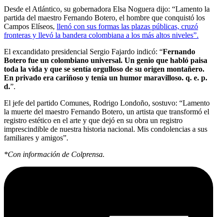
Desde el Atlántico, su gobernadora Elsa Noguera dijo: “Lamento la
partida del maestro Fernando Botero, el hombre que conquistó los
Campos Elíseos,
llenó con sus formas las plazas públicas, cruzó
fronteras y llevó la bandera colombiana a los más altos niveles”.
El excandidato presidencial Sergio Fajardo indicó: “
Fernando
Botero fue un colombiano universal. Un genio que habló paisa
toda la vida y que se sentía orgulloso de su origen montañero.
En privado era cariñoso y tenía un humor maravilloso. q. e. p.
d.
”.
El jefe del partido Comunes, Rodrigo Londoño, sostuvo: “Lamento
la muerte del maestro Fernando Botero, un artista que transformó el
registro estético en el arte y que dejó en su obra un registro
imprescindible de nuestra historia nacional. Mis condolencias a sus
familiares y amigos”.
*Con información de Colprensa.