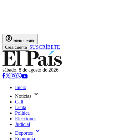
account_circle
Inicia sesión
SUSCRÍBETE
Crea cuenta
sábado, 8 de agosto de 2026
Inicio
expand_more
Noticias
Cali
Licita
Política
Elecciones
Judicial
expand_more
Deportes
Economía