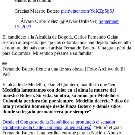
enalteció la cultura.
Gracias Maestro Botero
pic.twitter.com/YoKZp5jiSJ
— Álvaro Uribe Vélez (@AlvaroUribeVel)
September
15, 2023
El candidato a la Alcaldía de Bogotá, Carlos Fernando Galán,
sostuvo al respecto que “pocos colombianos han dejado más en alto
el nombre del país que el artista Fernando Botero. Una gran pérdida
para Colombia. Mi sentido pésame a su familia”.
Fernando Botero frente a una de sus obras.
| Foto:
Archivo de El
País
El alcalde de Medellín, Daniel Quintero, manifestó que
“en
Medellín lamentamos con dolor en el alma la muerte del
maestro Botero. Su vida, su obra, su amor por Medellín y
Colombia perdurarán por siempre.
Medellín decreta 7 días de
luto y rendirá homenaje desde Plaza Botero y demás sitios
donde su legado permanecerá por siempre
”.
Desde el Congreso de la República se pronunció el senador
Humberto de la Calle Lombana, quien expresó
: “Murió el gran
Fernando Botero. Una pérdida enorme para la Nación. Abrazo