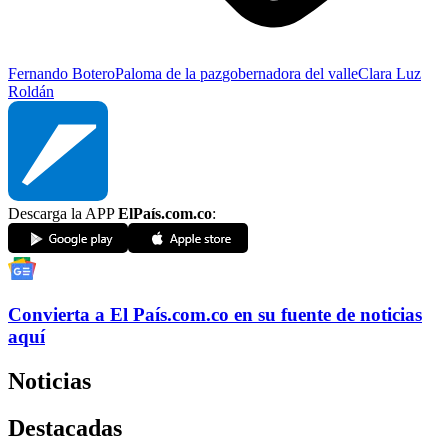
Fernando Botero
Paloma de la paz
gobernadora del valle
Clara Luz
Roldán
Descarga la APP
ElPaís.com.co
:
Convierta a
El País
.com.co
en su fuente de noticias
aquí
Noticias
Destacadas