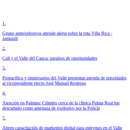
1
.
Grupo antiexplosivos atiende alerta sobre la ruta Villa Rica -
Jamundí
2
.
Cali y el Valle del Cauca: paraísos de oportunidades
3
.
Propacífico y empresarios del Valle presentan agenda de prioridades
al vicepresidente electo José Manuel Restrepo
4
.
Atención en Palmira: Cilindro cerca de la clínica Palma Real fue
descartado como amenaza de explosivo por la Policía
5
.
Abren capacitación de marketing digital para mipymes en el Valle