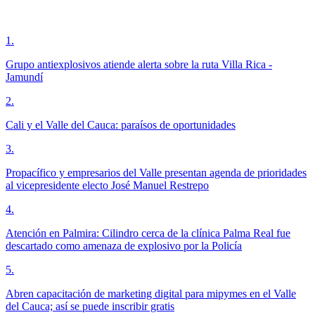
1
.
Grupo antiexplosivos atiende alerta sobre la ruta Villa Rica -
Jamundí
2
.
Cali y el Valle del Cauca: paraísos de oportunidades
3
.
Propacífico y empresarios del Valle presentan agenda de prioridades
al vicepresidente electo José Manuel Restrepo
4
.
Atención en Palmira: Cilindro cerca de la clínica Palma Real fue
descartado como amenaza de explosivo por la Policía
5
.
Abren capacitación de marketing digital para mipymes en el Valle
del Cauca; así se puede inscribir gratis