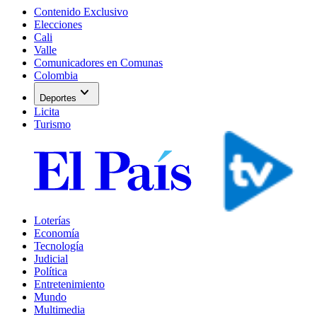
Contenido Exclusivo
Elecciones
Cali
Valle
Comunicadores en Comunas
Colombia
expand_more
Deportes
Licita
Turismo
Loterías
Economía
Tecnología
Judicial
Política
Entretenimiento
Mundo
Multimedia