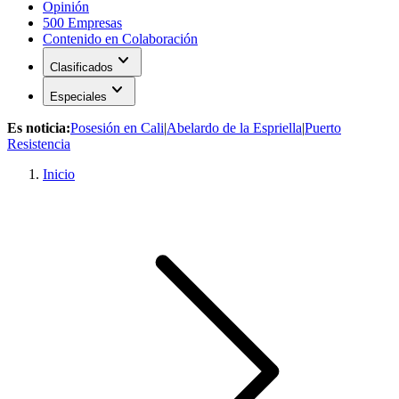
Opinión
500 Empresas
Contenido en Colaboración
expand_more
Clasificados
expand_more
Especiales
Es noticia:
Posesión en Cali
|
Abelardo de la Espriella
|
Puerto
Resistencia
Inicio