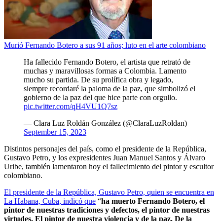
Murió Fernando Botero a sus 91 años; luto en el arte colombiano
Ha fallecido Fernando Botero, el artista que retrató de
muchas y maravillosas formas a Colombia. Lamento
mucho su partida. De su prolífica obra y legado,
siempre recordaré la paloma de la paz, que simbolizó el
gobierno de la paz del que hice parte con orgullo.
pic.twitter.com/qH4VU1Q7sz
— Clara Luz Roldán González (@ClaraLuzRoldan)
September 15, 2023
Distintos personajes del país, como el presidente de la República,
Gustavo Petro, y los expresidentes Juan Manuel Santos y Álvaro
Uribe, también lamentaron hoy el fallecimiento del pintor y escultor
colombiano.
El presidente de la República, Gustavo Petro, quien se encuentra en
La Habana, Cuba, indicó que
“
ha muerto Fernando Botero, el
pintor de nuestras tradiciones y defectos, el pintor de nuestras
virtudes. El pintor de nuestra violencia y de la paz. De la