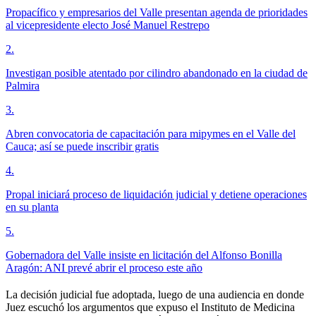
Propacífico y empresarios del Valle presentan agenda de prioridades
al vicepresidente electo José Manuel Restrepo
2
.
Investigan posible atentado por cilindro abandonado en la ciudad de
Palmira
3
.
Abren convocatoria de capacitación para mipymes en el Valle del
Cauca; así se puede inscribir gratis
4
.
Propal iniciará proceso de liquidación judicial y detiene operaciones
en su planta
5
.
Gobernadora del Valle insiste en licitación del Alfonso Bonilla
Aragón: ANI prevé abrir el proceso este año
La decisión judicial fue adoptada, luego de una audiencia en donde
Juez escuchó los argumentos que expuso el Instituto de Medicina