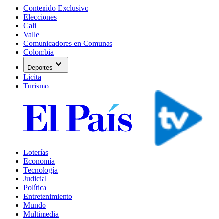
Contenido Exclusivo
Elecciones
Cali
Valle
Comunicadores en Comunas
Colombia
expand_more
Deportes
Licita
Turismo
Loterías
Economía
Tecnología
Judicial
Política
Entretenimiento
Mundo
Multimedia