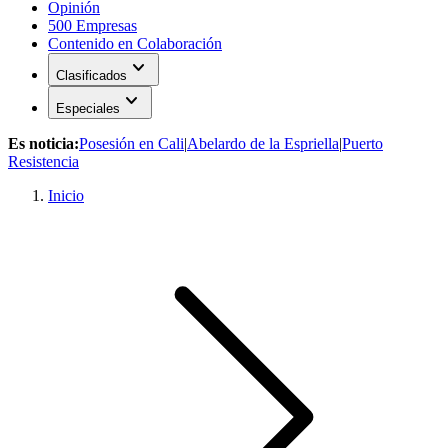
Opinión
500 Empresas
Contenido en Colaboración
expand_more
Clasificados
expand_more
Especiales
Es noticia:
Posesión en Cali
|
Abelardo de la Espriella
|
Puerto
Resistencia
Inicio