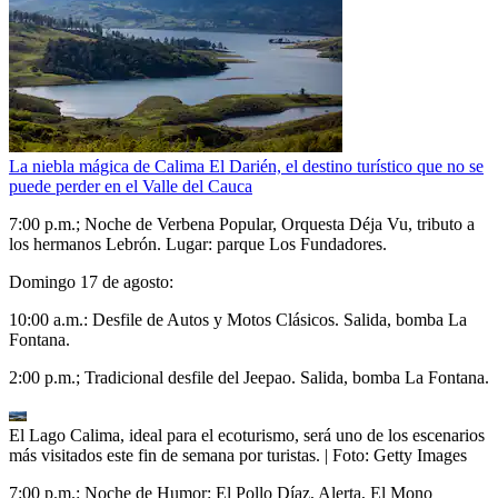
La niebla mágica de Calima El Darién, el destino turístico que no se
puede perder en el Valle del Cauca
7:00 p.m.; Noche de Verbena Popular, Orquesta Déja Vu, tributo a
los hermanos Lebrón. Lugar: parque Los Fundadores.
Domingo 17 de agosto:
10:00 a.m.: Desfile de Autos y Motos Clásicos. Salida, bomba La
Fontana.
2:00 p.m.; Tradicional desfile del Jeepao. Salida, bomba La Fontana.
El Lago Calima, ideal para el ecoturismo, será uno de los escenarios
más visitados este fin de semana por turistas.
| Foto:
Getty Images
7:00 p.m.: Noche de Humor: El Pollo Díaz, Alerta, El Mono