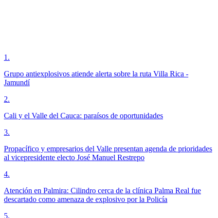
1
.
Grupo antiexplosivos atiende alerta sobre la ruta Villa Rica -
Jamundí
2
.
Cali y el Valle del Cauca: paraísos de oportunidades
3
.
Propacífico y empresarios del Valle presentan agenda de prioridades
al vicepresidente electo José Manuel Restrepo
4
.
Atención en Palmira: Cilindro cerca de la clínica Palma Real fue
descartado como amenaza de explosivo por la Policía
5
.