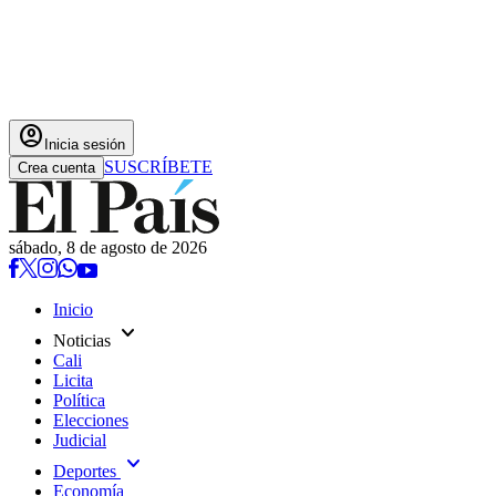
account_circle
Inicia sesión
SUSCRÍBETE
Crea cuenta
sábado, 8 de agosto de 2026
Inicio
expand_more
Noticias
Cali
Licita
Política
Elecciones
Judicial
expand_more
Deportes
Economía