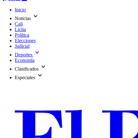
Inicio
expand_more
Noticias
Cali
Licita
Política
Elecciones
Judicial
expand_more
Deportes
Economía
expand_more
Clasificados
expand_more
Especiales