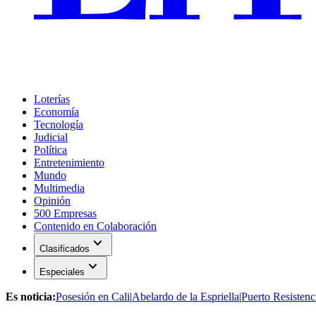
Loterías
Economía
Tecnología
Judicial
Política
Entretenimiento
Mundo
Multimedia
Opinión
500 Empresas
Contenido en Colaboración
expand_more
Clasificados
expand_more
Especiales
Es noticia:
Posesión en Cali
|
Abelardo de la Espriella
|
Puerto Resistenc