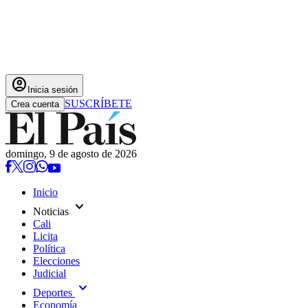
account_circle
Inicia sesión
SUSCRÍBETE
Crea cuenta
domingo, 9 de agosto de 2026
Inicio
expand_more
Noticias
Cali
Licita
Política
Elecciones
Judicial
expand_more
Deportes
Economía