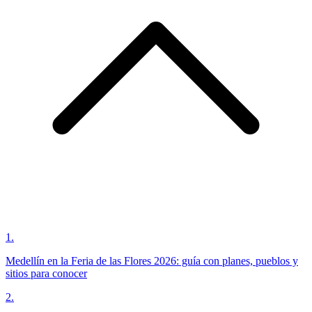
1
.
Medellín en la Feria de las Flores 2026: guía con planes, pueblos y
sitios para conocer
2
.