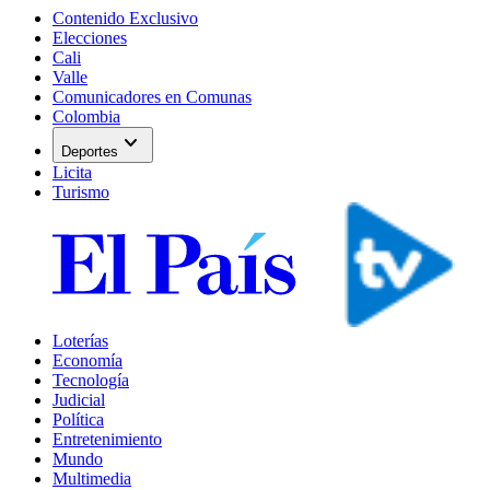
Contenido Exclusivo
Elecciones
Cali
Valle
Comunicadores en Comunas
Colombia
expand_more
Deportes
Licita
Turismo
Loterías
Economía
Tecnología
Judicial
Política
Entretenimiento
Mundo
Multimedia