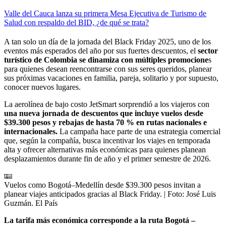
Valle del Cauca lanza su primera Mesa Ejecutiva de Turismo de
Salud con respaldo del BID, ¿de qué se trata?
A tan solo un día de la jornada del Black Friday 2025, uno de los
eventos más esperados del año por sus fuertes descuentos, el
sector
turístico de Colombia se dinamiza con múltiples promocione
s
para quienes desean reencontrarse con sus seres queridos, planear
sus próximas vacaciones en familia, pareja, solitario y por supuesto,
conocer nuevos lugares.
La aerolínea de bajo costo JetSmart sorprendió a los viajeros con
una nueva jornada de descuentos que incluye vuelos desde
$39.300 pesos
y rebajas de hasta
70 %
en rutas nacionales e
internacionales.
La campaña hace parte de una estrategia comercial
que, según la compañía, busca incentivar los viajes en temporada
alta y ofrecer alternativas más económicas para quienes planean
desplazamientos durante fin de año y el primer semestre de 2026.
Vuelos como Bogotá–Medellín desde $39.300 pesos invitan a
planear viajes anticipados gracias al Black Friday.
| Foto:
José Luis
Guzmán. El País
La tarifa más económica corresponde a la ruta Bogotá –