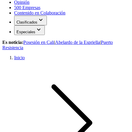
Opinión
500 Empresas
Contenido en Colaboración
expand_more
Clasificados
expand_more
Especiales
Es noticia:
Posesión en Cali
|
Abelardo de la Espriella
|
Puerto
Resistencia
Inicio