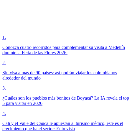
1
.
Conozca cuatro recorridos para complementar su visita a Medellín
durante la Feria de las Flores 2026.
2
.
Sin visa a más de 90 países: así podrán viajar los colombianos
alrededor del mundo
3
.
¿Cuáles son los pueblos más bonitos de Boyacá? La IA revela el top
5 para visitar en 2026
4
.
Cali y el Valle del Cauca le apuestan al turismo médico, este es el
crecimiento que ha el sector: Entrevista