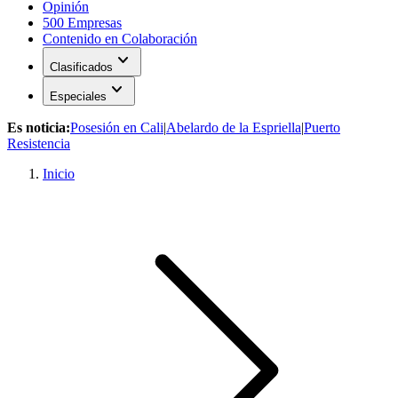
Opinión
500 Empresas
Contenido en Colaboración
expand_more
Clasificados
expand_more
Especiales
Es noticia:
Posesión en Cali
|
Abelardo de la Espriella
|
Puerto
Resistencia
Inicio