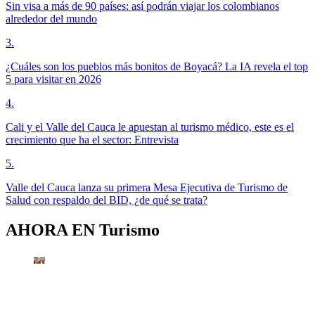
Sin visa a más de 90 países: así podrán viajar los colombianos
alrededor del mundo
3
.
¿Cuáles son los pueblos más bonitos de Boyacá? La IA revela el top
5 para visitar en 2026
4
.
Cali y el Valle del Cauca le apuestan al turismo médico, este es el
crecimiento que ha el sector: Entrevista
5
.
Valle del Cauca lanza su primera Mesa Ejecutiva de Turismo de
Salud con respaldo del BID, ¿de qué se trata?
AHORA EN
Turismo