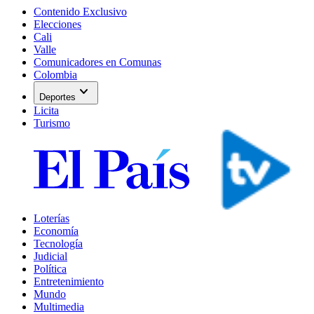
Contenido Exclusivo
Elecciones
Cali
Valle
Comunicadores en Comunas
Colombia
expand_more
Deportes
Licita
Turismo
Loterías
Economía
Tecnología
Judicial
Política
Entretenimiento
Mundo
Multimedia