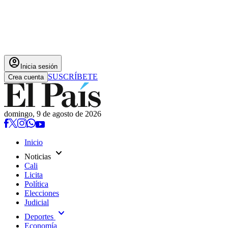
account_circle
Inicia sesión
SUSCRÍBETE
Crea cuenta
domingo, 9 de agosto de 2026
Inicio
expand_more
Noticias
Cali
Licita
Política
Elecciones
Judicial
expand_more
Deportes
Economía