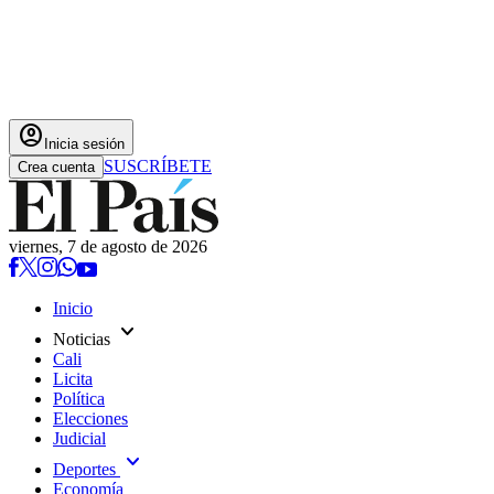
account_circle
Inicia sesión
SUSCRÍBETE
Crea cuenta
viernes, 7 de agosto de 2026
Inicio
expand_more
Noticias
Cali
Licita
Política
Elecciones
Judicial
expand_more
Deportes
Economía