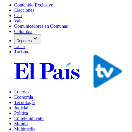
Contenido Exclusivo
Elecciones
Cali
Valle
Comunicadores en Comunas
Colombia
expand_more
Deportes
Licita
Turismo
Loterías
Economía
Tecnología
Judicial
Política
Entretenimiento
Mundo
Multimedia