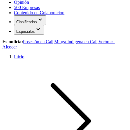
Opinión
500 Empresas
Contenido en Colaboración
expand_more
Clasificados
expand_more
Especiales
Es noticia:
Posesión en Cali
|
Minga Indígena en Cali
|
Verónica
Alcocer
Inicio