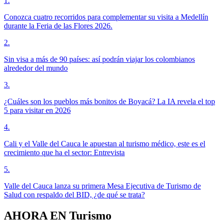
1
.
Conozca cuatro recorridos para complementar su visita a Medellín
durante la Feria de las Flores 2026.
2
.
Sin visa a más de 90 países: así podrán viajar los colombianos
alrededor del mundo
3
.
¿Cuáles son los pueblos más bonitos de Boyacá? La IA revela el top
5 para visitar en 2026
4
.
Cali y el Valle del Cauca le apuestan al turismo médico, este es el
crecimiento que ha el sector: Entrevista
5
.
Valle del Cauca lanza su primera Mesa Ejecutiva de Turismo de
Salud con respaldo del BID, ¿de qué se trata?
AHORA EN
Turismo