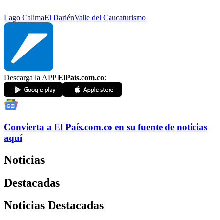
Lago Calima
El Darién
Valle del Cauca
turismo
Descarga la APP
ElPaís.com.co
:
Convierta a
El País
.com.co
en su fuente de noticias
aquí
Noticias
Destacadas
Noticias Destacadas