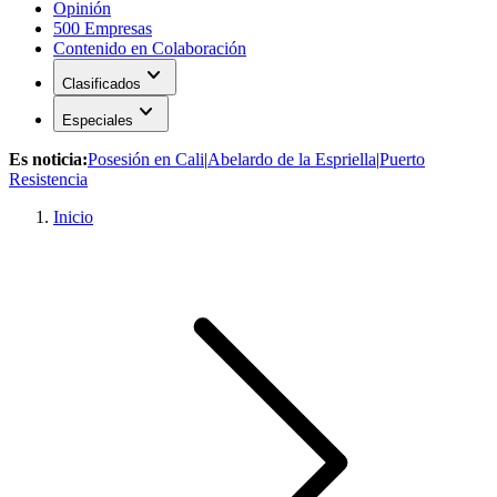
Opinión
500 Empresas
Contenido en Colaboración
expand_more
Clasificados
expand_more
Especiales
Es noticia:
Posesión en Cali
|
Abelardo de la Espriella
|
Puerto
Resistencia
Inicio