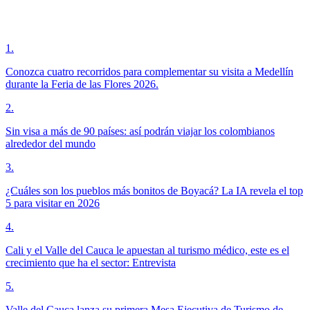
1
.
Conozca cuatro recorridos para complementar su visita a Medellín
durante la Feria de las Flores 2026.
2
.
Sin visa a más de 90 países: así podrán viajar los colombianos
alrededor del mundo
3
.
¿Cuáles son los pueblos más bonitos de Boyacá? La IA revela el top
5 para visitar en 2026
4
.
Cali y el Valle del Cauca le apuestan al turismo médico, este es el
crecimiento que ha el sector: Entrevista
5
.
Valle del Cauca lanza su primera Mesa Ejecutiva de Turismo de