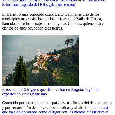
Salud con respaldo del BID, ¿de qué se trata?
El Darién o más conocido como Lago Calima, es uno de los
municipios más visitados por los turistas en el Valle de Cauca,
llamado así en homenaje a los indígenas Calimas, quienes hace
cientos de años ocupaban esas tierras.
Estos son los 5 lugares que debe visitar en Bogotá, según los
expertos en viajes y turismo
Conocido por tener uno de los paisajes más lindos del departamento
y por ser anfitrión de actividades acuáticas y al aire libre,
tanto así
que ha sido declarado como el lugar con los vientos más fuertes y