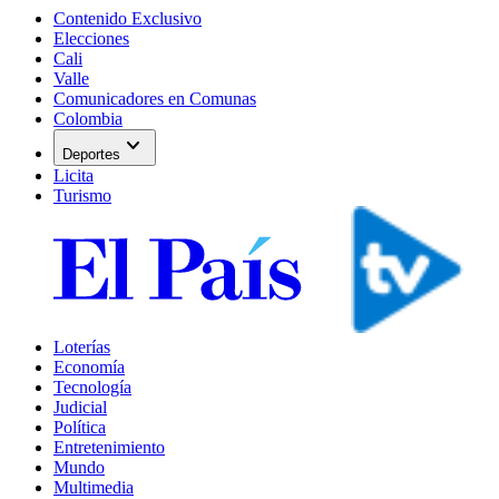
Contenido Exclusivo
Elecciones
Cali
Valle
Comunicadores en Comunas
Colombia
expand_more
Deportes
Licita
Turismo
Loterías
Economía
Tecnología
Judicial
Política
Entretenimiento
Mundo
Multimedia