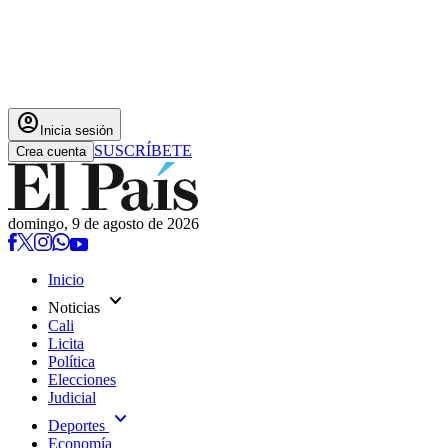
account_circle
Inicia sesión
SUSCRÍBETE
Crea cuenta
domingo, 9 de agosto de 2026
Inicio
expand_more
Noticias
Cali
Licita
Política
Elecciones
Judicial
expand_more
Deportes
Economía