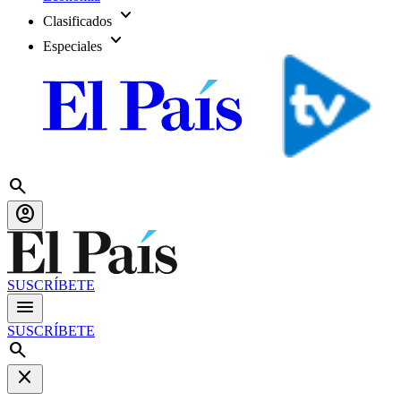
expand_more
Clasificados
expand_more
Especiales
search
account_circle
SUSCRÍBETE
menu
SUSCRÍBETE
search
close