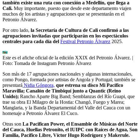
también existe una ruta con conexión a Medellín, que llega a
Cali.
Muy importante, puesto que desde este departamento viajen
muchos de los artistas y agrupaciones que se presentarán en el
Petronio Álvarez.
Por otro lado,
la Secretaría de Cultura de Cali confirmó a las
agrupaciones invitadas que participarán en los espectáculos
centrales para cada día del
Festival Petronio Álvarez
2025.
Este es el afiche oficial de la edición XXIX del Petronio Álvarez.
|
Foto:
Tomada de Instagram Petronio Álvarez
Son más de 17 agrupaciones nacionales y algunas internacionales,
como Pongo, formada por artistas de Angola y Portugal; también se
presentará
Nidia Góngora,
que estrena su disco Mi Pacífico
Maravilla; Canalón de Timbiquí junto a Quantic (Reino
Unido);
Rancho Aparte Big Band; Semblanzas del Río Guapi, que
trae su obra El Milagro de la Hostia: Changó, Fuego y Marea;
Manglaria, y la Banda Departamental del Valle del Cauca con un
homenaje a Petronio Álvarez El Cuco.
Otras son
La Pacifican Power, el Ensamble de Músicas del Norte
del Cauca, Huellas Petronito, el IUIPC con Raíces de Agua, Son
Familia, Pacífico Libre, Víctor Hugo Rodríguez y Makerule.