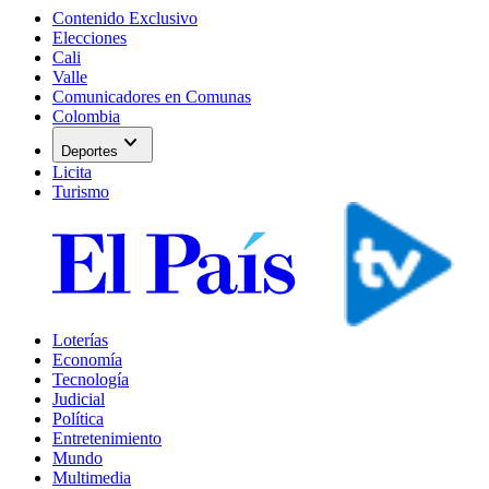
Contenido Exclusivo
Elecciones
Cali
Valle
Comunicadores en Comunas
Colombia
expand_more
Deportes
Licita
Turismo
Loterías
Economía
Tecnología
Judicial
Política
Entretenimiento
Mundo
Multimedia