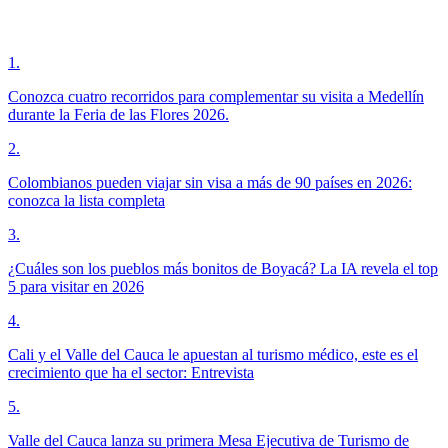
1
.
Conozca cuatro recorridos para complementar su visita a Medellín
durante la Feria de las Flores 2026.
2
.
Colombianos pueden viajar sin visa a más de 90 países en 2026:
conozca la lista completa
3
.
¿Cuáles son los pueblos más bonitos de Boyacá? La IA revela el top
5 para visitar en 2026
4
.
Cali y el Valle del Cauca le apuestan al turismo médico, este es el
crecimiento que ha el sector: Entrevista
5
.
Valle del Cauca lanza su primera Mesa Ejecutiva de Turismo de