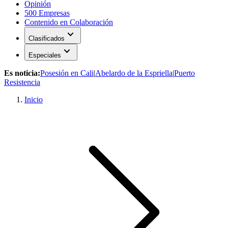
Opinión
500 Empresas
Contenido en Colaboración
expand_more
Clasificados
expand_more
Especiales
Es noticia:
Posesión en Cali
|
Abelardo de la Espriella
|
Puerto
Resistencia
Inicio