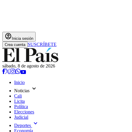
account_circle
Inicia sesión
SUSCRÍBETE
Crea cuenta
sábado, 8 de agosto de 2026
Inicio
expand_more
Noticias
Cali
Licita
Política
Elecciones
Judicial
expand_more
Deportes
Economía