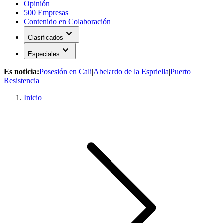
Opinión
500 Empresas
Contenido en Colaboración
expand_more
Clasificados
expand_more
Especiales
Es noticia:
Posesión en Cali
|
Abelardo de la Espriella
|
Puerto
Resistencia
Inicio