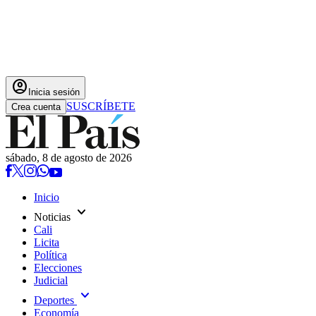
account_circle
Inicia sesión
SUSCRÍBETE
Crea cuenta
sábado, 8 de agosto de 2026
Inicio
expand_more
Noticias
Cali
Licita
Política
Elecciones
Judicial
expand_more
Deportes
Economía