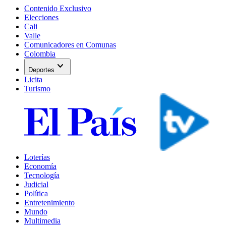
Contenido Exclusivo
Elecciones
Cali
Valle
Comunicadores en Comunas
Colombia
expand_more
Deportes
Licita
Turismo
Loterías
Economía
Tecnología
Judicial
Política
Entretenimiento
Mundo
Multimedia