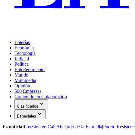
Loterías
Economía
Tecnología
Judicial
Política
Entretenimiento
Mundo
Multimedia
Opinión
500 Empresas
Contenido en Colaboración
expand_more
Clasificados
expand_more
Especiales
Es noticia:
Posesión en Cali
|
Abelardo de la Espriella
|
Puerto Resistenc