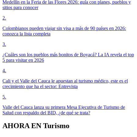
Medellín en la Feria de las Flores 2026: guía con planes, pueblos y
sitios para conocer
2
.
Colombianos pueden viajar sin visa a más de 90 países en 2026:
conozca la lista completa
3
.
¿Cuáles son los pueblos más bonitos de Boyacá? La IA revela el top
5 para visitar en 2026
4
.
Cali y el Valle del Cauca le apuestan al turismo médico, este es el
crecimiento que ha el sector: Entrevista
5
.
Valle del Cauca lanza su primera Mesa Ejecutiva de Turismo de
Salud con respaldo del BID, ¿de qué se trata?
AHORA EN
Turismo