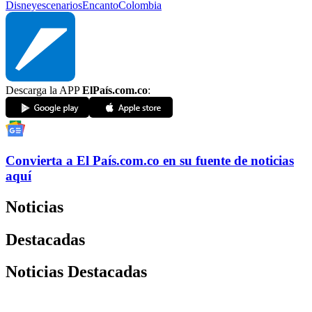
Disney
escenarios
Encanto
Colombia
Descarga la APP
ElPaís.com.co
:
Convierta a
El País
.com.co
en su fuente de noticias
aquí
Noticias
Destacadas
Noticias Destacadas