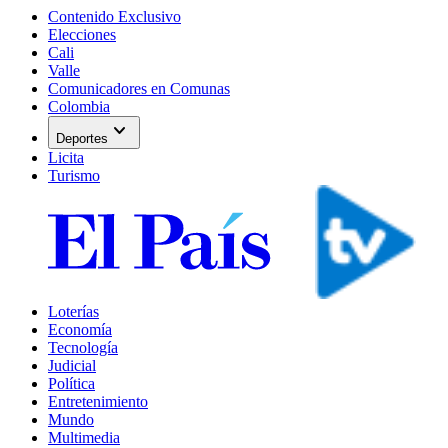
Contenido Exclusivo
Elecciones
Cali
Valle
Comunicadores en Comunas
Colombia
expand_more
Deportes
Licita
Turismo
Loterías
Economía
Tecnología
Judicial
Política
Entretenimiento
Mundo
Multimedia