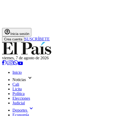
account_circle
Inicia sesión
SUSCRÍBETE
Crea cuenta
viernes, 7 de agosto de 2026
Inicio
expand_more
Noticias
Cali
Licita
Política
Elecciones
Judicial
expand_more
Deportes
Economía