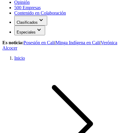
Opinión
500 Empresas
Contenido en Colaboración
expand_more
Clasificados
expand_more
Especiales
Es noticia:
Posesión en Cali
|
Minga Indígena en Cali
|
Verónica
Alcocer
Inicio