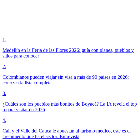
1
.
Medellín en la Feria de las Flores 2026: guía con planes, pueblos y
sitios para conocer
2
.
Colombianos pueden viajar sin visa a más de 90 países en 2026:
conozca la lista completa
3
.
¿Cuáles son los pueblos más bonitos de Boyacá? La IA revela el top
5 para visitar en 2026
4
.
Cali y el Valle del Cauca le apuestan al turismo médico, este es el
crecimiento que ha el sector: Entrevista