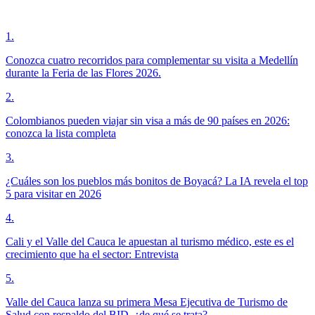
1
.
Conozca cuatro recorridos para complementar su visita a Medellín
durante la Feria de las Flores 2026.
2
.
Colombianos pueden viajar sin visa a más de 90 países en 2026:
conozca la lista completa
3
.
¿Cuáles son los pueblos más bonitos de Boyacá? La IA revela el top
5 para visitar en 2026
4
.
Cali y el Valle del Cauca le apuestan al turismo médico, este es el
crecimiento que ha el sector: Entrevista
5
.
Valle del Cauca lanza su primera Mesa Ejecutiva de Turismo de
Salud con respaldo del BID, ¿de qué se trata?