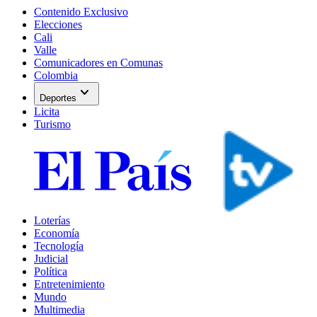
Contenido Exclusivo
Elecciones
Cali
Valle
Comunicadores en Comunas
Colombia
expand_more
Deportes
Licita
Turismo
Loterías
Economía
Tecnología
Judicial
Política
Entretenimiento
Mundo
Multimedia