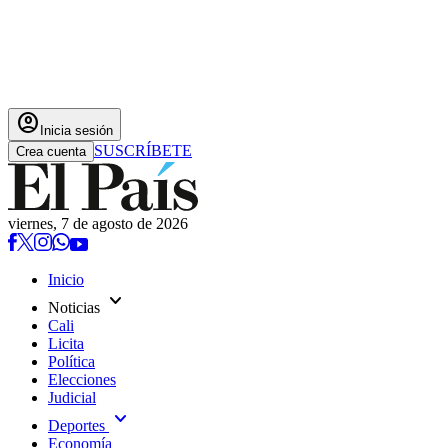
account_circle
Inicia sesión
SUSCRÍBETE
Crea cuenta
viernes, 7 de agosto de 2026
Inicio
expand_more
Noticias
Cali
Licita
Política
Elecciones
Judicial
expand_more
Deportes
Economía