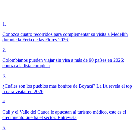
1
.
Conozca cuatro recorridos para complementar su visita a Medellín
durante la Feria de las Flores 2026.
2
.
Colombianos pueden viajar sin visa a más de 90 países en 2026:
conozca la lista completa
3
.
¿Cuáles son los pueblos más bonitos de Boyacá? La IA revela el top
5 para visitar en 2026
4
.
Cali y el Valle del Cauca le apuestan al turismo médico, este es el
crecimiento que ha el sector: Entrevista
5
.