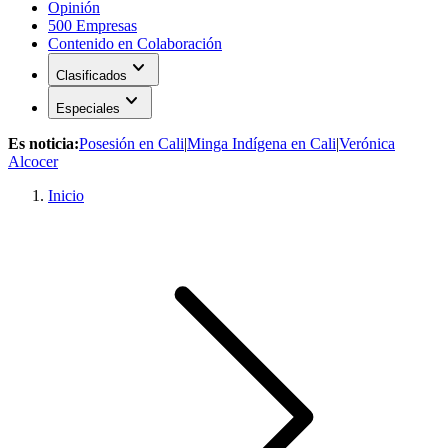
Opinión
500 Empresas
Contenido en Colaboración
expand_more
Clasificados
expand_more
Especiales
Es noticia:
Posesión en Cali
|
Minga Indígena en Cali
|
Verónica
Alcocer
Inicio