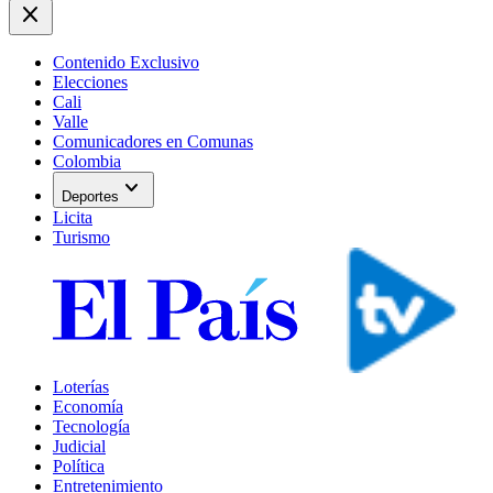
close
Contenido Exclusivo
Elecciones
Cali
Valle
Comunicadores en Comunas
Colombia
expand_more
Deportes
Licita
Turismo
Loterías
Economía
Tecnología
Judicial
Política
Entretenimiento