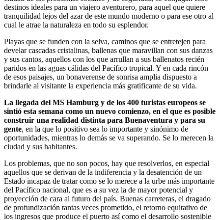
destinos ideales para un viajero aventurero, para aquel que quiere
tranquilidad lejos del azar de este mundo moderno o para ese otro al
cual le atrae la naturaleza en todo su esplendor.
Playas que se funden con la selva, caminos que se entretejen para
develar cascadas cristalinas, ballenas que maravillan con sus danzas
y sus cantos, aquellos con los que arrullan a sus ballenatos recién
paridos en las aguas cálidas del Pacífico tropical. Y en cada rincón
de esos paisajes, un bonaverense de sonrisa amplia dispuesto a
brindarle al visitante la experiencia más gratificante de su vida.
La llegada del MS Hamburg y de los 400 turistas europeos se
sintió esta semana como un nuevo comienzo, en el que es posible
construir una realidad distinta para Buenaventura y para su
gente
, en la que lo positivo sea lo importante y sinónimo de
oportunidades, mientras lo demás se va superando. Se lo merecen la
ciudad y sus habitantes.
Los problemas, que no son pocos, hay que resolverlos, en especial
aquellos que se derivan de la indiferencia y la desatención de un
Estado incapaz de tratar como se lo merece a la urbe más importante
del Pacífico nacional, que es a su vez la de mayor potencial y
proyección de cara al futuro del país. Buenas carreteras, el dragado
de profundización tantas veces prometido, el retorno equitativo de
los ingresos que produce el puerto así como el desarrollo sostenible