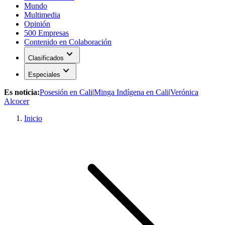
Mundo
Multimedia
Opinión
500 Empresas
Contenido en Colaboración
expand_more
Clasificados
expand_more
Especiales
Es noticia:
Posesión en Cali
|
Minga Indígena en Cali
|
Verónica
Alcocer
Inicio