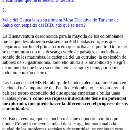
crecimiento que ha el sector: Entrevista
5
.
Valle del Cauca lanza su primera Mesa Ejecutiva de Turismo de
Salud con respaldo del BID, ¿de qué se trata?
La Buenaventura desconocida para la mayoría de los colombianos
fue la que descubrieron esta semana 400 turistas europeos que
llegaron a bordo del primer crucero que arriba a su puerto. De frente
se encontraron con una descarga verde de paisajes, el melodioso
sonido de las marimbas, la cadencia del un currulao, la explosión de
sabores de su gastronomía, todo ello unido a la amabilidad y alegría
de un pueblo que lleva su cultura en la sangre y tiene, por sobre
todo, un corazón de oro.
Las imágenes del MS Hamburg, de bandera alemana, fondeando en
la ciudad más importante del Pacífico colombiano, le recordaron al
país ese tesoro escondido del que apenas empiezan a brillar unas
cuantas joyas.
Y cómo esa riqueza indiscutible tiene un potencial
inexplorado, que puede hacer la diferencia en el progreso de sus
comunidades.
En Buenaventura, que es mucho más que el puerto marítimo por
donde Colombia mueve la mitad de su carga internacional o la
ciudad de los problemas sociales y de seguridad, se conjugan esos