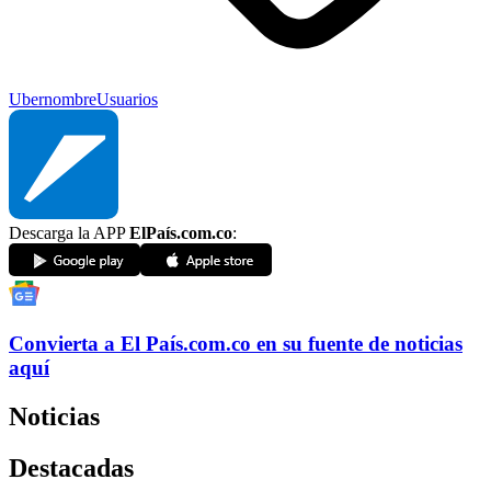
Uber
nombre
Usuarios
Descarga la APP
ElPaís.com.co
:
Convierta a
El País
.com.co
en su fuente de noticias
aquí
Noticias
Destacadas