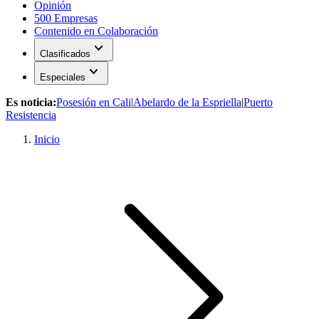
Opinión
500 Empresas
Contenido en Colaboración
expand_more
Clasificados
expand_more
Especiales
Es noticia:
Posesión en Cali
|
Abelardo de la Espriella
|
Puerto
Resistencia
Inicio