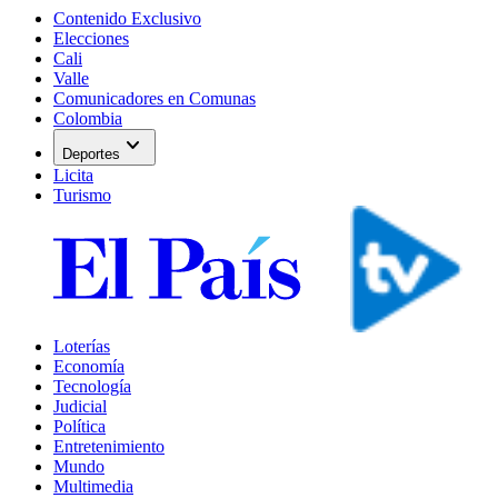
Contenido Exclusivo
Elecciones
Cali
Valle
Comunicadores en Comunas
Colombia
expand_more
Deportes
Licita
Turismo
Loterías
Economía
Tecnología
Judicial
Política
Entretenimiento
Mundo
Multimedia