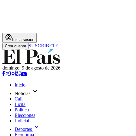
account_circle
Inicia sesión
SUSCRÍBETE
Crea cuenta
domingo, 9 de agosto de 2026
Inicio
expand_more
Noticias
Cali
Licita
Política
Elecciones
Judicial
expand_more
Deportes
Economía