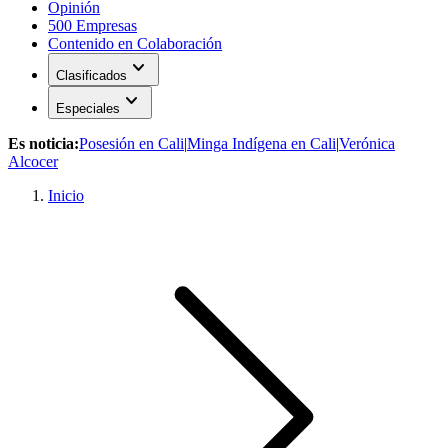
Opinión
500 Empresas
Contenido en Colaboración
expand_more
Clasificados
expand_more
Especiales
Es noticia:
Posesión en Cali
|
Minga Indígena en Cali
|
Verónica
Alcocer
Inicio