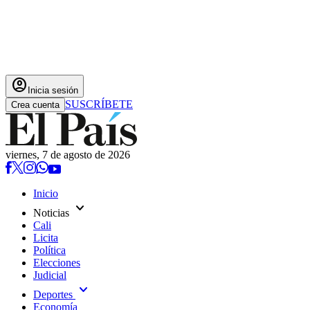
account_circle
Inicia sesión
SUSCRÍBETE
Crea cuenta
viernes, 7 de agosto de 2026
Inicio
expand_more
Noticias
Cali
Licita
Política
Elecciones
Judicial
expand_more
Deportes
Economía