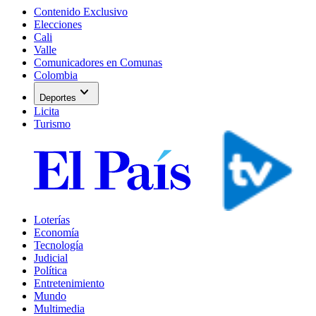
Contenido Exclusivo
Elecciones
Cali
Valle
Comunicadores en Comunas
Colombia
expand_more
Deportes
Licita
Turismo
Loterías
Economía
Tecnología
Judicial
Política
Entretenimiento
Mundo
Multimedia