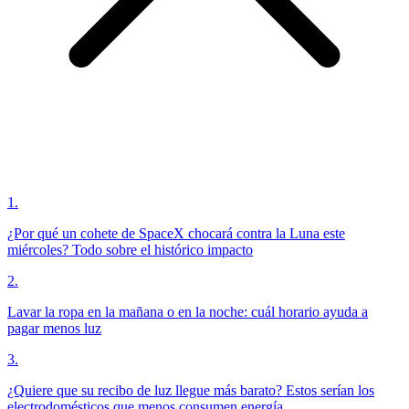
1
.
¿Por qué un cohete de SpaceX chocará contra la Luna este
miércoles? Todo sobre el histórico impacto
2
.
Lavar la ropa en la mañana o en la noche: cuál horario ayuda a
pagar menos luz
3
.
¿Quiere que su recibo de luz llegue más barato? Estos serían los
electrodomésticos que menos consumen energía