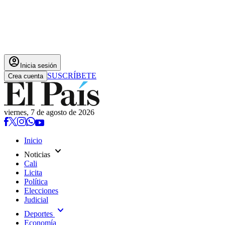
account_circle
Inicia sesión
SUSCRÍBETE
Crea cuenta
viernes, 7 de agosto de 2026
Inicio
expand_more
Noticias
Cali
Licita
Política
Elecciones
Judicial
expand_more
Deportes
Economía