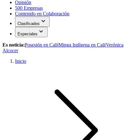
Opinión
500 Empresas
Contenido en Colaboración
expand_more
Clasificados
expand_more
Especiales
Es noticia:
Posesión en Cali
|
Minga Indígena en Cali
|
Verónica
Alcocer
Inicio