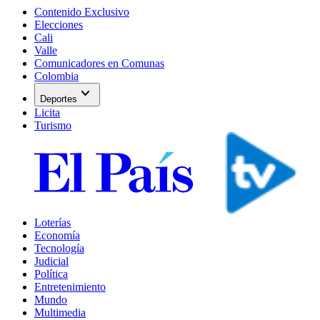
Contenido Exclusivo
Elecciones
Cali
Valle
Comunicadores en Comunas
Colombia
expand_more
Deportes
Licita
Turismo
Loterías
Economía
Tecnología
Judicial
Política
Entretenimiento
Mundo
Multimedia