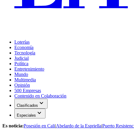
Loterías
Economía
Tecnología
Judicial
Política
Entretenimiento
Mundo
Multimedia
Opinión
500 Empresas
Contenido en Colaboración
expand_more
Clasificados
expand_more
Especiales
Es noticia:
Posesión en Cali
|
Abelardo de la Espriella
|
Puerto Resistenc