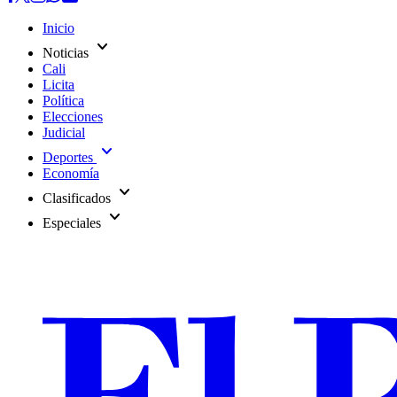
Inicio
expand_more
Noticias
Cali
Licita
Política
Elecciones
Judicial
expand_more
Deportes
Economía
expand_more
Clasificados
expand_more
Especiales