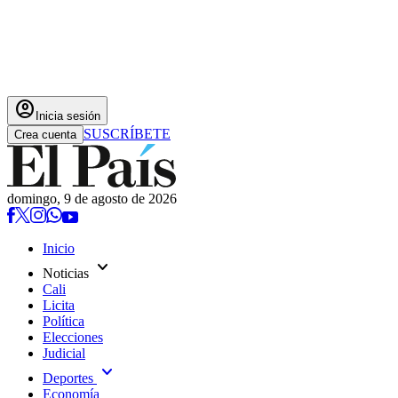
account_circle
Inicia sesión
SUSCRÍBETE
Crea cuenta
domingo, 9 de agosto de 2026
Inicio
expand_more
Noticias
Cali
Licita
Política
Elecciones
Judicial
expand_more
Deportes
Economía