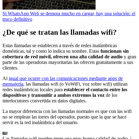
Si WhatsApp Web se demora mucho en cargar, hay una solución: el
truco definitivo
¿De qué se tratan las llamadas wifi?
Estas llamadas se establecen a través de redes inalámbricas
domésticas, tal y como lo indica su nombre. Estas
funcionan sin
cobertura de red móvil, ofrecen una alta calidad de audio
y gran
parte de las operadoras mayoritarias las ofrecen gratuitamente a sus
clientes.
Al
igual que ocurre con las comunicaciones mediante apps de
mensajería
, las llamadas wifi (o VoWiFi, voz sobre wifi) utilizan
redes inalámbricas locales para
establecer el contacto entre los
dispositivos y transmitir a ambos extremos la voz
de los
interlocutores convertida en datos digitales.
La mayor diferencia con las llamadas normales es que con las wifi
no se emplean las torres del operador, puesto que la que se hace
servir es la red inalámbrica del usuario.
Las llamadas wifi pueden tener una muy buena calidad de audio.
|