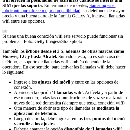
wifi ofrecen la posibilidad de activarlas cuando se inserta una
SIM que las soporta
. En términos de móviles,
Samsung es el
fabricante que ofrece mejor compatibilidad
: sus teléfonos de mayor
precio y una buena parte de la familia Galaxy A, incluyen llamadas
wifi entre sus opciones.
Si tiene una buena conexión wifi este servicio puede funcionar sin
problema.
| Foto:
Getty Images/iStockphoto
También los
iPhone desde el 3 S, además de otras marcas como
Huawei, LG y hasta Alcatel.
Sumado a esto, no es solo cosa del
teléfono, el soporte de llamadas wifi también depende de la
operadora. En ese sentido, para activar las llamadas wifi debe hacer
lo siguiente:
Ingrese a los
ajustes del móvil
y entre en las opciones de
conexión.
Aparecerá la opción
‘Llamadas wifi’
. Actívela y a partir de
ese momento, todas las comunicaciones de voz se realizarán a
través de la red doméstica (siempre que tenga conexión wifi).
Otra manera de abrir este tipo de llamadas es
mediante la
aplicación de teléfono
.
Luego de abrirla, debe ingresar en los
tres puntos del menú
y acudir a los ajuste
s.
Debería aparecer la opción
disponible de ‘Llamadas wifi’
.