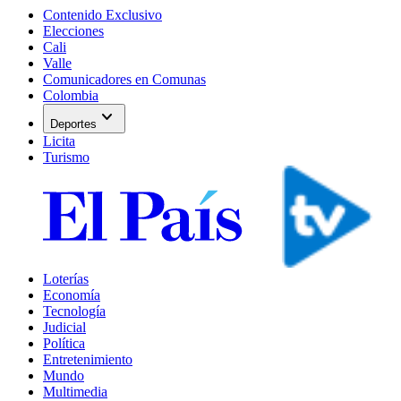
Contenido Exclusivo
Elecciones
Cali
Valle
Comunicadores en Comunas
Colombia
expand_more
Deportes
Licita
Turismo
Loterías
Economía
Tecnología
Judicial
Política
Entretenimiento
Mundo
Multimedia