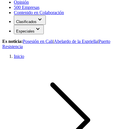
Opinión
500 Empresas
Contenido en Colaboración
expand_more
Clasificados
expand_more
Especiales
Es noticia:
Posesión en Cali
|
Abelardo de la Espriella
|
Puerto
Resistencia
Inicio