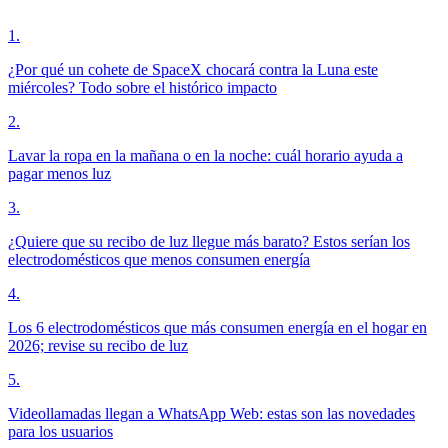
1
.
¿Por qué un cohete de SpaceX chocará contra la Luna este
miércoles? Todo sobre el histórico impacto
2
.
Lavar la ropa en la mañana o en la noche: cuál horario ayuda a
pagar menos luz
3
.
¿Quiere que su recibo de luz llegue más barato? Estos serían los
electrodomésticos que menos consumen energía
4
.
Los 6 electrodomésticos que más consumen energía en el hogar en
2026; revise su recibo de luz
5
.
Videollamadas llegan a WhatsApp Web: estas son las novedades
para los usuarios