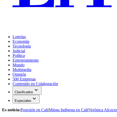
Loterías
Economía
Tecnología
Judicial
Política
Entretenimiento
Mundo
Multimedia
Opinión
500 Empresas
Contenido en Colaboración
expand_more
Clasificados
expand_more
Especiales
Es noticia:
Posesión en Cali
|
Minga Indígena en Cali
|
Verónica Alcocer