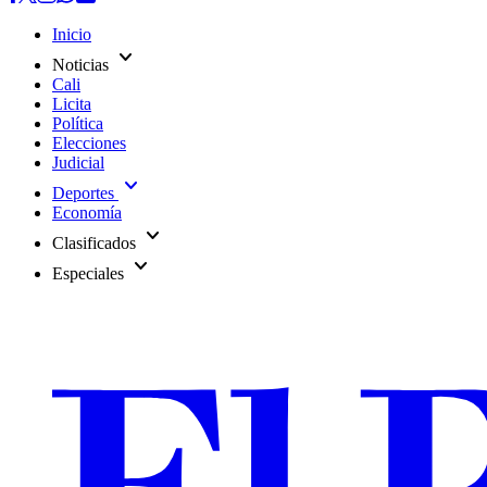
Inicio
expand_more
Noticias
Cali
Licita
Política
Elecciones
Judicial
expand_more
Deportes
Economía
expand_more
Clasificados
expand_more
Especiales