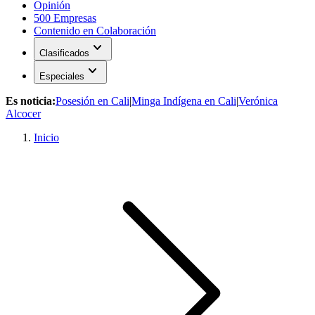
Opinión
500 Empresas
Contenido en Colaboración
expand_more
Clasificados
expand_more
Especiales
Es noticia:
Posesión en Cali
|
Minga Indígena en Cali
|
Verónica
Alcocer
Inicio