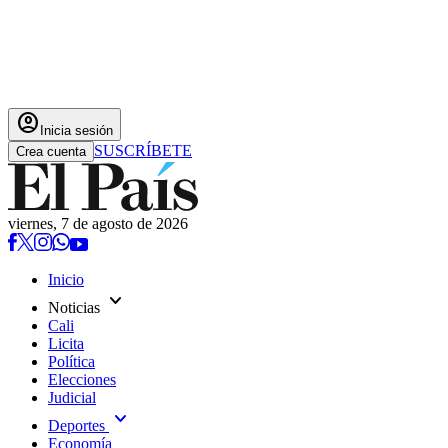
account_circle
Inicia sesión
SUSCRÍBETE
Crea cuenta
viernes, 7 de agosto de 2026
Inicio
expand_more
Noticias
Cali
Licita
Política
Elecciones
Judicial
expand_more
Deportes
Economía