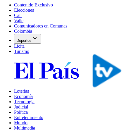
Contenido Exclusivo
Elecciones
Cali
Valle
Comunicadores en Comunas
Colombia
expand_more
Deportes
Licita
Turismo
Loterías
Economía
Tecnología
Judicial
Política
Entretenimiento
Mundo
Multimedia