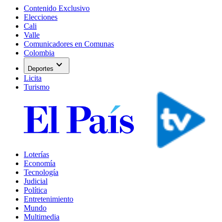
Contenido Exclusivo
Elecciones
Cali
Valle
Comunicadores en Comunas
Colombia
expand_more
Deportes
Licita
Turismo
Loterías
Economía
Tecnología
Judicial
Política
Entretenimiento
Mundo
Multimedia