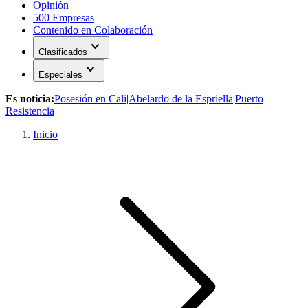
Opinión
500 Empresas
Contenido en Colaboración
expand_more
Clasificados
expand_more
Especiales
Es noticia:
Posesión en Cali
|
Abelardo de la Espriella
|
Puerto
Resistencia
Inicio