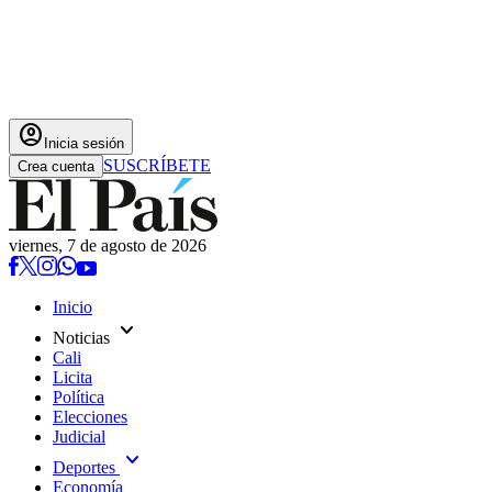
account_circle
Inicia sesión
SUSCRÍBETE
Crea cuenta
viernes, 7 de agosto de 2026
Inicio
expand_more
Noticias
Cali
Licita
Política
Elecciones
Judicial
expand_more
Deportes
Economía