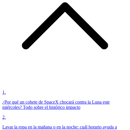
1
.
¿Por qué un cohete de SpaceX chocará contra la Luna este
miércoles? Todo sobre el histórico impacto
2
.
Lavar la ropa en la mañana o en la noche: cuál horario ayuda a