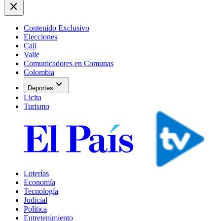
close
Contenido Exclusivo
Elecciones
Cali
Valle
Comunicadores en Comunas
Colombia
expand_more
Deportes
Licita
Turismo
Loterías
Economía
Tecnología
Judicial
Política
Entretenimiento