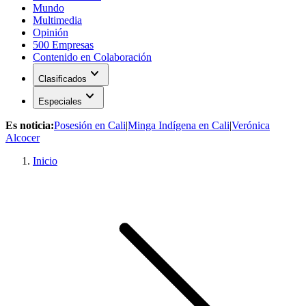
Mundo
Multimedia
Opinión
500 Empresas
Contenido en Colaboración
expand_more
Clasificados
expand_more
Especiales
Es noticia:
Posesión en Cali
|
Minga Indígena en Cali
|
Verónica
Alcocer
Inicio