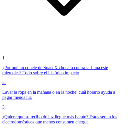
1
.
¿Por qué un cohete de SpaceX chocará contra la Luna este
miércoles? Todo sobre el histórico impacto
2
.
Lavar la ropa en la mañana o en la noche: cuál horario ayuda a
pagar menos luz
3
.
¿Quiere que su recibo de luz llegue más barato? Estos serían los
electrodomésticos que menos consumen energía