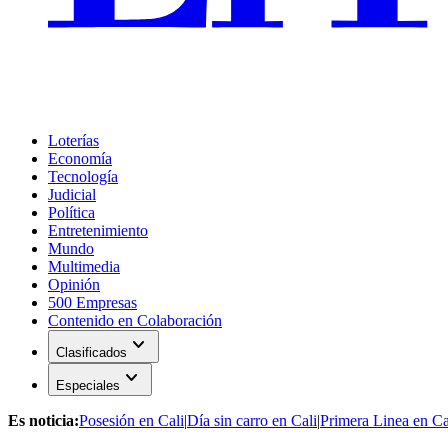
Loterías
Economía
Tecnología
Judicial
Política
Entretenimiento
Mundo
Multimedia
Opinión
500 Empresas
Contenido en Colaboración
expand_more
Clasificados
expand_more
Especiales
Es noticia:
Posesión en Cali
|
Día sin carro en Cali
|
Primera Linea en Ca