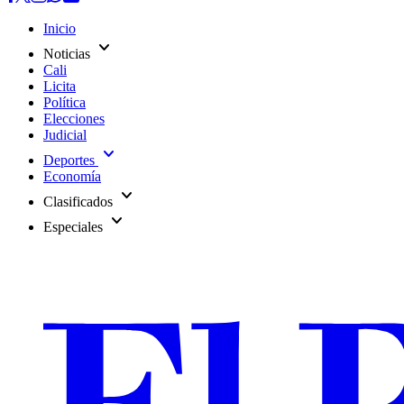
Inicio
expand_more
Noticias
Cali
Licita
Política
Elecciones
Judicial
expand_more
Deportes
Economía
expand_more
Clasificados
expand_more
Especiales