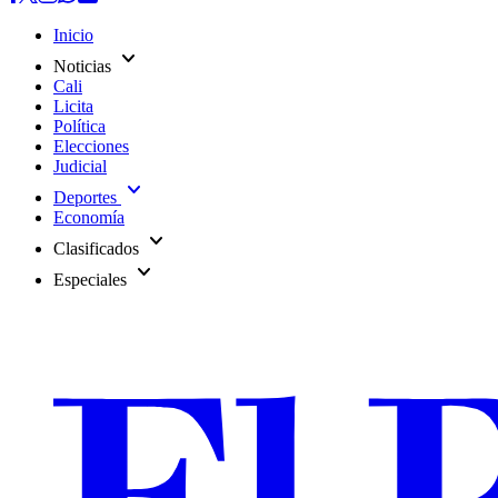
Inicio
expand_more
Noticias
Cali
Licita
Política
Elecciones
Judicial
expand_more
Deportes
Economía
expand_more
Clasificados
expand_more
Especiales