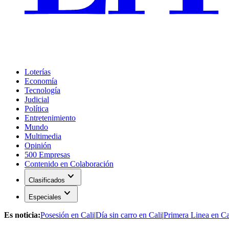
Loterías
Economía
Tecnología
Judicial
Política
Entretenimiento
Mundo
Multimedia
Opinión
500 Empresas
Contenido en Colaboración
expand_more
Clasificados
expand_more
Especiales
Es noticia:
Posesión en Cali
|
Día sin carro en Cali
|
Primera Linea en Ca