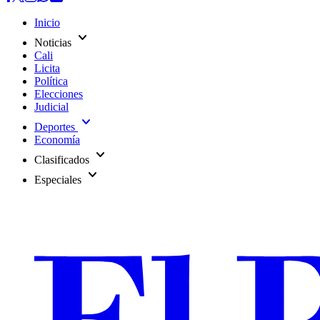
Inicio
expand_more
Noticias
Cali
Licita
Política
Elecciones
Judicial
expand_more
Deportes
Economía
expand_more
Clasificados
expand_more
Especiales