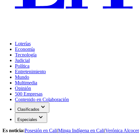
Loterías
Economía
Tecnología
Judicial
Política
Entretenimiento
Mundo
Multimedia
Opinión
500 Empresas
Contenido en Colaboración
expand_more
Clasificados
expand_more
Especiales
Es noticia:
Posesión en Cali
|
Minga Indígena en Cali
|
Verónica Alcocer