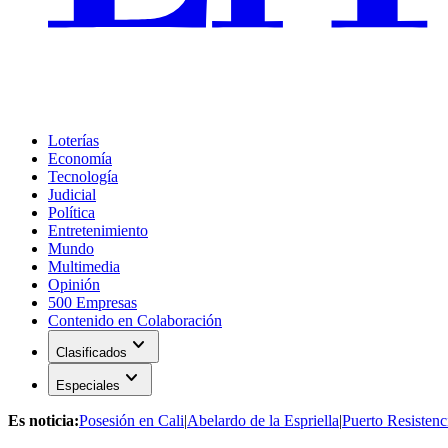
Loterías
Economía
Tecnología
Judicial
Política
Entretenimiento
Mundo
Multimedia
Opinión
500 Empresas
Contenido en Colaboración
expand_more
Clasificados
expand_more
Especiales
Es noticia:
Posesión en Cali
|
Abelardo de la Espriella
|
Puerto Resistenc