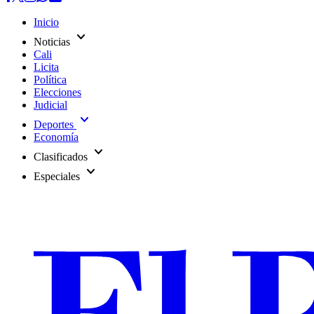
Inicio
expand_more
Noticias
Cali
Licita
Política
Elecciones
Judicial
expand_more
Deportes
Economía
expand_more
Clasificados
expand_more
Especiales