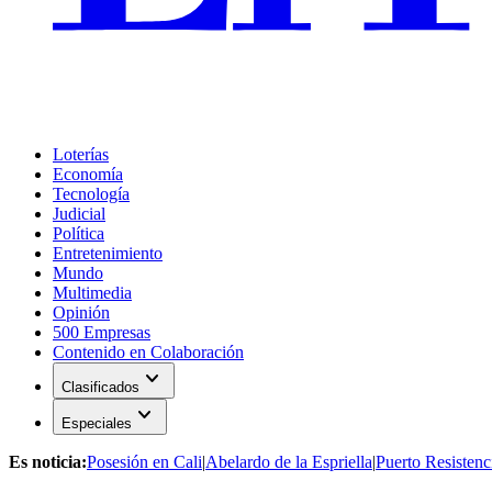
Loterías
Economía
Tecnología
Judicial
Política
Entretenimiento
Mundo
Multimedia
Opinión
500 Empresas
Contenido en Colaboración
expand_more
Clasificados
expand_more
Especiales
Es noticia:
Posesión en Cali
|
Abelardo de la Espriella
|
Puerto Resistenc