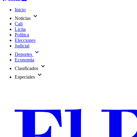
Inicio
expand_more
Noticias
Cali
Licita
Política
Elecciones
Judicial
expand_more
Deportes
Economía
expand_more
Clasificados
expand_more
Especiales