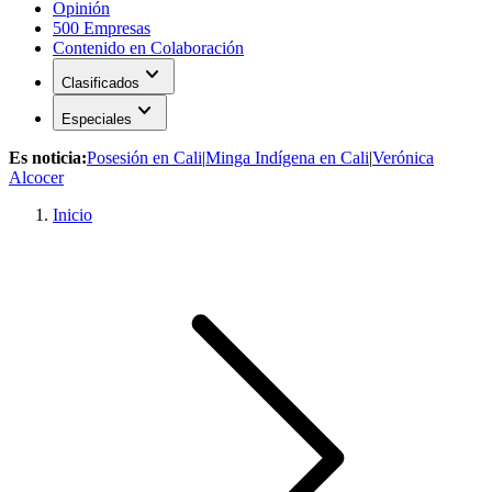
Opinión
500 Empresas
Contenido en Colaboración
expand_more
Clasificados
expand_more
Especiales
Es noticia:
Posesión en Cali
|
Minga Indígena en Cali
|
Verónica
Alcocer
Inicio