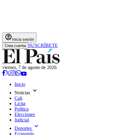
account_circle
Inicia sesión
SUSCRÍBETE
Crea cuenta
viernes, 7 de agosto de 2026
Inicio
expand_more
Noticias
Cali
Licita
Política
Elecciones
Judicial
expand_more
Deportes
Economía