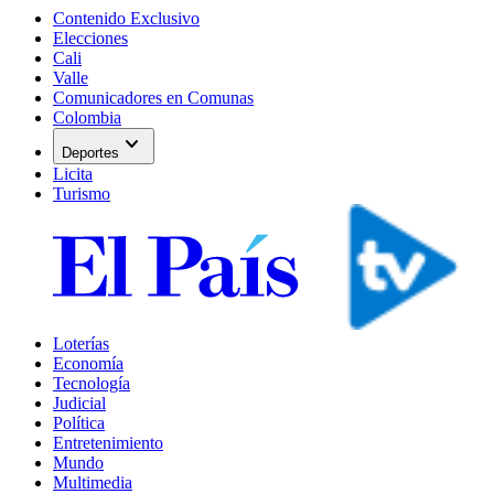
Contenido Exclusivo
Elecciones
Cali
Valle
Comunicadores en Comunas
Colombia
expand_more
Deportes
Licita
Turismo
Loterías
Economía
Tecnología
Judicial
Política
Entretenimiento
Mundo
Multimedia