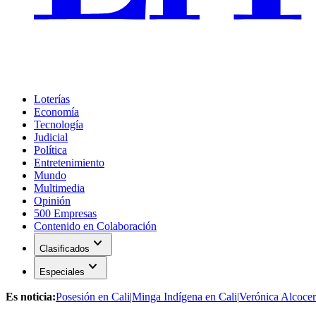
Loterías
Economía
Tecnología
Judicial
Política
Entretenimiento
Mundo
Multimedia
Opinión
500 Empresas
Contenido en Colaboración
expand_more
Clasificados
expand_more
Especiales
Es noticia:
Posesión en Cali
|
Minga Indígena en Cali
|
Verónica Alcocer