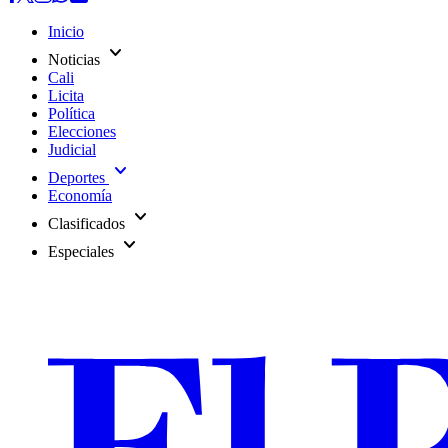
Inicio
expand_more
Noticias
Cali
Licita
Política
Elecciones
Judicial
expand_more
Deportes
Economía
expand_more
Clasificados
expand_more
Especiales